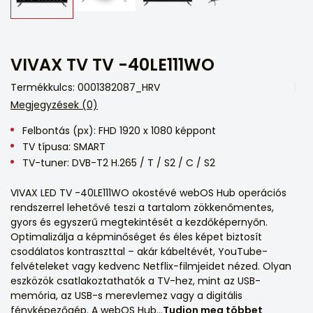
VIVAX TV TV -40LE111WO
Termékkulcs: 0001382087_HRV
Megjegyzések (0)
Felbontás (px): FHD 1920 x 1080 képpont
TV típusa: SMART
TV-tuner: DVB-T2 H.265 / T / S2 / C / S2
VIVAX LED TV -40LE111WO okostévé webOS Hub operációs
rendszerrel lehetővé teszi a tartalom zökkenőmentes,
gyors és egyszerű megtekintését a kezdőképernyőn.
Optimalizálja a képminőséget és éles képet biztosít
csodálatos kontraszttal – akár kábeltévét, YouTube-
felvételeket vagy kedvenc Netflix-filmjeidet nézed. Olyan
eszközök csatlakoztathatók a TV-hez, mint az USB-
memória, az USB-s merevlemez vagy a digitális
fényképezőgép. A webOS Hub...
Tudjon meg többet