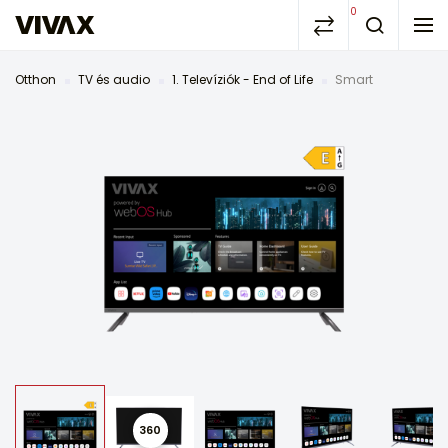
0
Otthon
TV és audio
1. Televíziók - End of Life
Smart
360