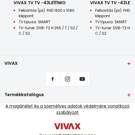
VIVAX TV TV -43LE111WO
VIVAX TV TV -43LE1
100x100
Felbontás (px): FHD 1920 x 1080
Felbontás (px): FHD 19
képpont
képpont
Tápegység
TV típusa: SMART
TV típusa: SMART
100–240 V AC 50/60 Hz, 90 W
TV-tuner: DVB-T2 H.265 / T / S2 /
TV-tuner: DVB-T2 H.265
Az e-mail-címedet csak arra
C / S2
C / S2
használjuk fel, hogy
Energiahatékonyság
válaszoljunk a megjegyzésedre.
E
Alternative:
HDR
-
VIVAX
Képernyő tükrözés
Otthon
Adatvédelmi beállítások
Da
Hol lehet VIVAX termékeket vásárolni?
Hotel divat
Gyakran ismételt kérdések
Termékkatalógus
Nem
Szerviz támogatás
TV és audio
A magánélet és a személyes adatok védelmére vonatkozó
Garancián kívüli szerviz támogatás
USB-felvétel
szabályzat
Kis háztartási gépek
Da
Katalógusok
Fehér áruk
Blog és hírek
Dolby digitális
Légkondíciónálás
Da