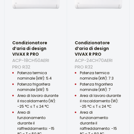
Condizionatore
Condizionatore
d’aria di design
d’aria di design
VIVAX R PRO
VIVAX R PRO
ACP-18CH50AERI
ACP-24CH70AERI
PRO R32
PRO R32
Potenza termica
Potenza termica
nominale (kW): 5.4
nominale (kW): 7.3
Potenza frigorifera
Potenza frigorifera
nominale (kW): 5
nominale (kW): 7
Area di lavoro durante
Area di lavoro durante
il riscaldamento (W):
il riscaldamento (W):
-25 °C ≤ T ≤ 24 °C
-25 °C ≤ T ≤ 24 °C
Area di
Area di
funzionamento
funzionamento
durante il
durante il
raffreddamento: -15
raffreddamento: -15
°C ≤ T ≤ 50 °C
°C ≤ T ≤ 50 °C