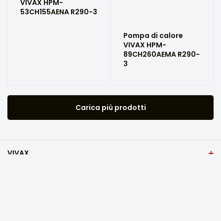
VIVAX HPM-
53CH155AENA R290-3
Pompa di calore
VIVAX HPM-
89CH260AEMA R290-
3
Carica più prodotti
VIVAX
Casa
Impostazioni sulla privacy
Dove acquistare i prodotti VIVAX?
Domande frequenti
Catalogo prodotti
Assistenza tecnica