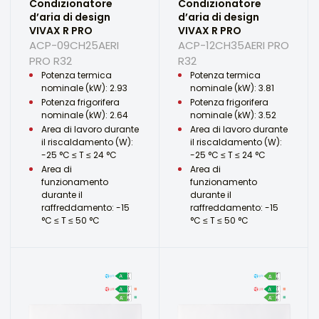
Condizionatore
Condizionatore
d’aria di design
d’aria di design
VIVAX R PRO
VIVAX R PRO
ACP-09CH25AERI
ACP-12CH35AERI PRO
PRO R32
R32
Potenza termica
Potenza termica
nominale (kW): 2.93
nominale (kW): 3.81
Potenza frigorifera
Potenza frigorifera
nominale (kW): 2.64
nominale (kW): 3.52
Area di lavoro durante
Area di lavoro durante
il riscaldamento (W):
il riscaldamento (W):
-25 °C ≤ T ≤ 24 °C
-25 °C ≤ T ≤ 24 °C
Area di
Area di
funzionamento
funzionamento
durante il
durante il
raffreddamento: -15
raffreddamento: -15
°C ≤ T ≤ 50 °C
°C ≤ T ≤ 50 °C