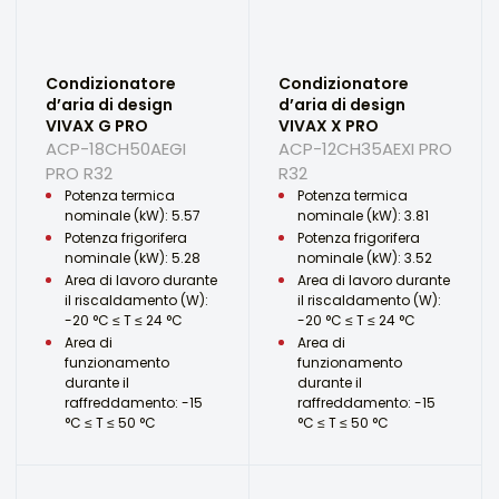
Condizionatore
Condizionatore
d’aria di design
d’aria di design
VIVAX G PRO
VIVAX X PRO
ACP-18CH50AEGI
ACP-12CH35AEXI PRO
PRO R32
R32
Potenza termica
Potenza termica
nominale (kW): 5.57
nominale (kW): 3.81
Potenza frigorifera
Potenza frigorifera
nominale (kW): 5.28
nominale (kW): 3.52
Area di lavoro durante
Area di lavoro durante
il riscaldamento (W):
il riscaldamento (W):
-20 °C ≤ T ≤ 24 °C
-20 °C ≤ T ≤ 24 °C
Area di
Area di
funzionamento
funzionamento
durante il
durante il
raffreddamento: -15
raffreddamento: -15
°C ≤ T ≤ 50 °C
°C ≤ T ≤ 50 °C