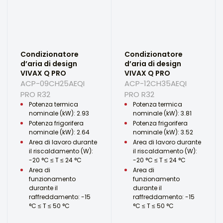
Condizionatore
Condizionatore
d’aria di design
d’aria di design
VIVAX Q PRO
VIVAX Q PRO
ACP-09CH25AEQI
ACP-12CH35AEQI
PRO R32
PRO R32
Potenza termica
Potenza termica
nominale (kW): 2.93
nominale (kW): 3.81
Potenza frigorifera
Potenza frigorifera
nominale (kW): 2.64
nominale (kW): 3.52
Area di lavoro durante
Area di lavoro durante
il riscaldamento (W):
il riscaldamento (W):
-20 °C ≤ T ≤ 24 °C
-20 °C ≤ T ≤ 24 °C
Area di
Area di
funzionamento
funzionamento
durante il
durante il
raffreddamento: -15
raffreddamento: -15
°C ≤ T ≤ 50 °C
°C ≤ T ≤ 50 °C