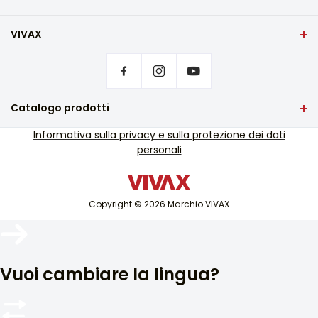
VIVAX
Casa
Impostazioni sulla privacy
Dove acquistare i prodotti VIVAX?
Domande frequenti
Catalogo prodotti
Assistenza tecnica
TV e audio
Informativa sulla privacy e sulla protezione dei dati
Assistenza tecnica fuori garanzia
personali
Piccoli elettrodomestici
Cataloghi
Elettrodomestici bianchi
Blog e notizie
Aria condizionata
Copyright © 2026 Marchio VIVAX
Dispositivi intelligenti
Archivi
Vuoi cambiare la lingua?