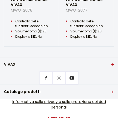
VIVAX
VIVAX
MWO-2078
MWO-2077
Controllo delle
Controllo delle
funzioni: Meccanico
funzioni: Meccanico
Volume forno (l): 20
Volume forno (l): 20
Display a LED: No
Display a LED: No
VIVAX
Casa
Impostazioni sulla privacy
Dove acquistare i prodotti VIVAX?
Domande frequenti
Catalogo prodotti
Assistenza tecnica
TV e audio
Informativa sulla privacy e sulla protezione dei dati
Assistenza tecnica fuori garanzia
personali
Piccoli elettrodomestici
Cataloghi
Elettrodomestici bianchi
Blog e notizie