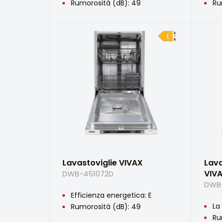
Rumorosità (dB): 49
Ru
Lavastoviglie VIVAX
Lava
VIV
DWB-451072D
DWB
Efficienza energetica: E
La 
Rumorosità (dB): 49
Ru