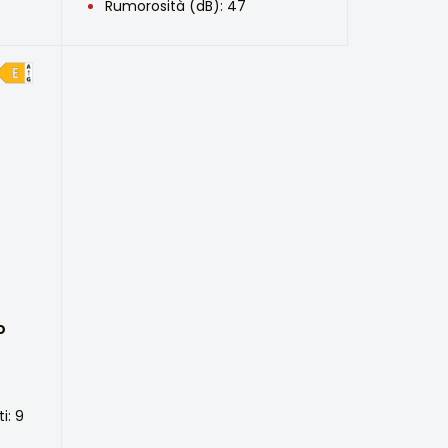
Rumorosità (dB): 47
o
i: 9