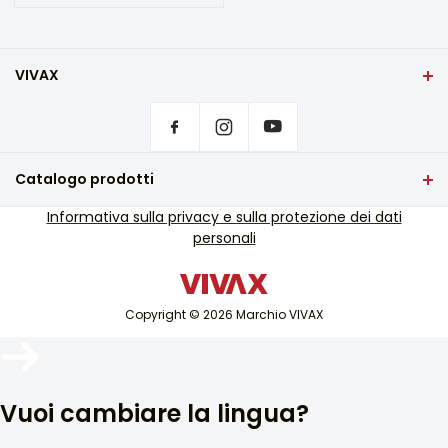
VIVAX
Casa
Impostazioni sulla privacy
Dove acquistare i prodotti VIVAX?
Domande frequenti
Catalogo prodotti
Assistenza tecnica
TV e audio
Informativa sulla privacy e sulla protezione dei dati
Assistenza tecnica fuori garanzia
personali
Piccoli elettrodomestici
Cataloghi
Elettrodomestici bianchi
Blog e notizie
Aria condizionata
Copyright © 2026 Marchio VIVAX
Dispositivi intelligenti
Archivi
Vuoi cambiare la lingua?