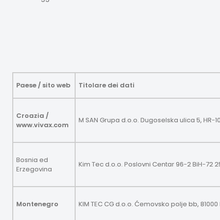
Paese / sito web
Titolare dei dati
Croazia /
M SAN Grupa d.o.o. Dugoselska ulica 5, HR-1
www.vivax.com
Bosnia ed
Kim Tec d.o.o. Poslovni Centar 96-2 BiH-72 2
Erzegovina
Montenegro
KIM TEC CG d.o.o. Ćemovsko polje bb, 81000