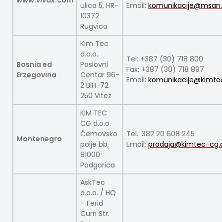
www.vivax.com
ulica 5, HR-
Email:
komunikacije@msan.
10372
Rugvica
Kim Tec
d.o.o.
Tel: +387 (30) 718 800
Bosnia ed
Poslovni
Fax: +387 (30) 718 897
Erzegovina
Centar 96-
Email:
komunikacije@kimte
2 BiH-72
250 Vitez
KIM TEC
CG d.o.o.
Ćemovsko
Tel.: 382 20 608 245
Montenegro
polje bb,
Email:
prodaja@kimtec-cg
81000
Podgorica
AskTec
d.o.o. / HQ
– Ferid
Curri Str.