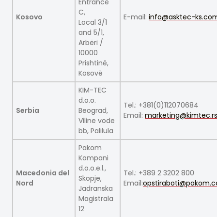
Entrance
C,
Kosovo
E-mail:
info@asktec-ks.co
Local 3/1
and 5/1,
Arbëri /
10000
Prishtinë,
Kosovë
KIM-TEC
d.o.o.
Tel.: +381(0)112070684
Serbia
Beograd,
Email:
marketing@kimtec.r
Viline vode
bb, Palilula
Pakom
Kompani
d.o.o.e.l.,
Macedonia del
Tel.: +389 2 3202 800
Skopje,
Nord
Email:
opstiraboti@pakom.
Jadranska
Magistrala
12