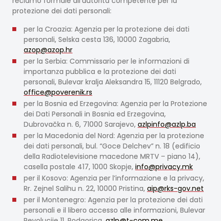
reclamo formale all’autorità competente per la
protezione dei dati personali:
per la Croazia: Agenzia per la protezione dei dati
personali, Selska cesta 136, 10000 Zagabria,
azop@azop.hr
per la Serbia: Commissario per le informazioni di
importanza pubblica e la protezione dei dati
personali, Bulevar kralja Aleksandra 15, 11120 Belgrado,
office@poverenik.rs
per la Bosnia ed Erzegovina: Agenzia per la Protezione
dei Dati Personali in Bosnia ed Erzegovina,
Dubrovačka n. 6, 71000 Sarajevo,
azlpinfo@azlp.ba
per la Macedonia del Nord: Agenzia per la protezione
dei dati personali, bul. “Goce Delchev” n. 18 (edificio
della Radiotelevisione macedone MRTV – piano 14),
casella postale 417, 1000 Skopje,
info@privacy.mk
per il Kosovo: Agenzia per l’informazione e la privacy,
Rr. Zejnel Salihu n. 22, 10000 Pristina,
aip@rks-gov.net
per il Montenegro: Agenzia per la protezione dei dati
personali e il libero accesso alle informazioni, Bulevar
Revolucije 11, Podgorica,
azlp@t-com.me