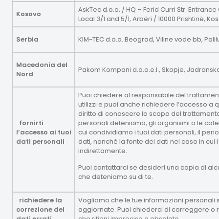
AskTec d.o.o. / HQ – Ferid Curri Str. Entrance 
Kosovo
Local 3/1 and 5/1, Arbëri / 10000 Prishtinë, Ko
Serbia
KIM-TEC d.o.o. Beograd, Viline vode bb, Palil
Macedonia del
Pakom Kompani d.o.o.e.l., Skopje, Jadranska
Nord
Puoi chiedere al responsabile del trattament
utilizzi e puoi anche richiedere l’accesso a qu
diritto di conoscere lo scopo del trattamento
·
fornirti
personali deteniamo, gli organismi o le cat
l’accesso ai tuoi
cui condividiamo i tuoi dati personali, il pe
dati personali
dati, nonché la fonte dei dati nel caso in cui 
indirettamente.
Puoi contattarci se desideri una copia di alcun
che deteniamo su di te.
·
richiedere la
Vogliamo che le tue informazioni personali 
correzione dei
aggiornate. Puoi chiederci di correggere o 
dati errati
che ritieni imprecise o obsolete.