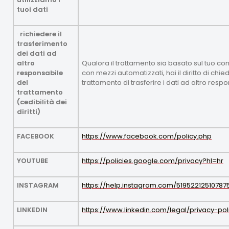
tuoi dati
·
richiedere il
trasferimento
dei dati ad
altro
Qualora il trattamento sia basato sul tuo co
responsabile
con mezzi automatizzati, hai il diritto di chie
del
trattamento di trasferire i dati ad altro resp
trattamento
(cedibilità dei
diritti)
FACEBOOK
https://www.facebook.com/policy.php
YOUTUBE
https://policies.google.com/privacy?hl=hr
INSTAGRAM
https://help.instagram.com/51952212510787
LINKEDIN
https://www.linkedin.com/legal/privacy-pol