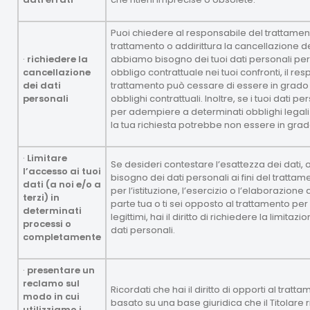
Puoi chiedere al responsabile del trattament
trattamento o addirittura la cancellazione de
·
richiedere la
abbiamo bisogno dei tuoi dati personali pe
cancellazione
obbligo contrattuale nei tuoi confronti, il re
dei dati
trattamento può cessare di essere in grado 
personali
obblighi contrattuali. Inoltre, se i tuoi dati 
per adempiere a determinati obblighi legali (
la tua richiesta potrebbe non essere in grad
·
Limitare
Se desideri contestare l’esattezza dei dati,
l’accesso ai tuoi
bisogno dei dati personali ai fini del tratt
dati (a noi e/o a
per l’istituzione, l’esercizio o l’elaborazione 
terzi) in
parte tua o ti sei opposto al trattamento per
determinati
legittimi, hai il diritto di richiedere la limita
processi o
dati personali.
completamente
·
presentare un
reclamo sul
Ricordati che hai il diritto di opporti al tratt
modo in cui
basato su una base giuridica che il Titolare ri
utilizziamo i