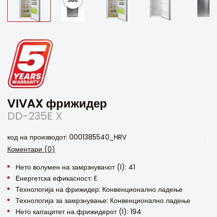
VIVAX фрижидер
DD-235E X
код на производот: 0001385540_HRV
Коментари (0)
Нето волумен на замрзнувачот (l): 41
Енергетска ефикасност: E
Технологија на фрижидер: Конвенционално ладење
Технологија за замрзнување: Конвенционално ладење
Нето капацитет на фрижидерот (l): 194