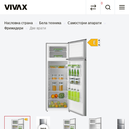
0
Насловна страна
Бела техника
Самостојни апарати
Фрижидери
Две врати
360