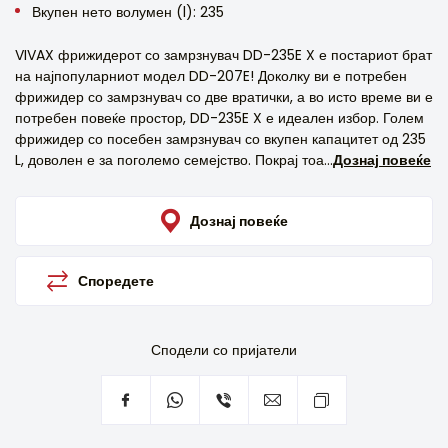
Вкупен нето волумен (l): 235
VIVAX фрижидерот со замрзнувач DD-235E X е постариот брат
на најпопуларниот модел DD-207E! Доколку ви е потребен
фрижидер со замрзнувач со две вратички, а во исто време ви е
потребен повеќе простор, DD-235E X е идеален избор. Голем
фрижидер со посебен замрзнувач со вкупен капацитет од 235
L, доволен е за поголемо семејство. Покрај тоа...
Дознај повеќе
Дознај повеќе
Споредете
Сподели со пријатели