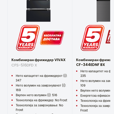
****
Ваше мислење…
Контрола
Механички
Број на полици во фрижидер
3
Број на фиоки/корпи во фрижидерот
1
Вашата е-пошта ќе се користи
Комбиниран фрижидер VIVAX
Комбиниран фрижид
само за одговор на вашиот
Број на полици во замрзнувачот
коментар.
CF-344EDNF BX
CFS-516DFD X
1
Нето капацитет на фри
Alternative:
Нето капацитет на фрижидерот (l):
235
Број на фиоки/корпи во замрзнувачот
347
Нето волумен на замрзн
-
Нето волумен на замрзнувачот (l):
109
169
Вкупен нето волумен (l
Број на полици во вратата на фрижидерот
Вкупен нето волумен (l): 516
Енергетска ефикасност
3
Технологија на фрижидер: No Frost
Технологија на фрижид
Технологија за замрзнување: No
Технологија за замрзн
Отворање на вратата
Frost
Frost
Шарките се фабрички поставени десно, но може да се