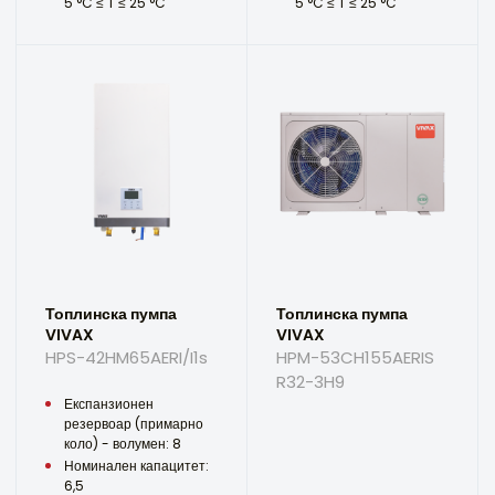
5 °C ≤ T ≤ 25 °C
5 °C ≤ T ≤ 25 °C
Топлинска пумпа
Топлинска пумпа
VIVAX
VIVAX
HPS-42HM65AERI/I1s
HPM-53CH155AERIS
R32-3H9
Експанзионен
резервоар (примарно
коло) - волумен: 8
Номинален капацитет:
6,5