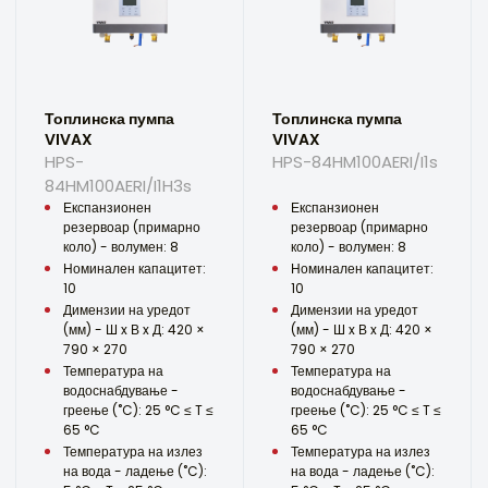
Топлинска пумпа
Топлинска пумпа
VIVAX
VIVAX
HPS-
HPS-84HM100AERI/I1s
84HM100AERI/I1H3s
Експанзионен
Експанзионен
резервоар (примарно
резервоар (примарно
коло) - волумен: 8
коло) - волумен: 8
Номинален капацитет:
Номинален капацитет:
10
10
Димензии на уредот
Димензии на уредот
(мм) - Ш x В x Д: 420 ×
(мм) - Ш x В x Д: 420 ×
790 × 270
790 × 270
Температура на
Температура на
водоснабдување -
водоснабдување -
греење (˚C): 25 °C ≤ T ≤
греење (˚C): 25 °C ≤ T ≤
65 °C
65 °C
Температура на излез
Температура на излез
на вода - ладење (˚C):
на вода - ладење (˚C):