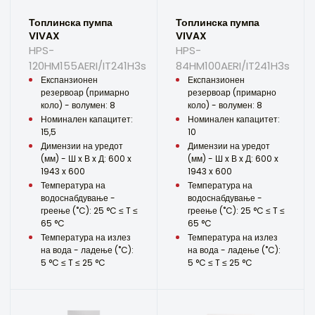
Топлинска пумпа
Топлинска пумпа
VIVAX
VIVAX
HPS-
HPS-
120HM155AERI/IT241H3s
84HM100AERI/IT241H3s
Експанзионен
Експанзионен
резервоар (примарно
резервоар (примарно
коло) - волумен: 8
коло) - волумен: 8
Номинален капацитет:
Номинален капацитет:
15,5
10
Димензии на уредот
Димензии на уредот
(мм) - Ш x В x Д: 600 x
(мм) - Ш x В x Д: 600 x
1943 x 600
1943 x 600
Температура на
Температура на
водоснабдување -
водоснабдување -
греење (˚C): 25 °C ≤ T ≤
греење (˚C): 25 °C ≤ T ≤
65 °C
65 °C
Температура на излез
Температура на излез
на вода - ладење (˚C):
на вода - ладење (˚C):
5 °C ≤ T ≤ 25 °C
5 °C ≤ T ≤ 25 °C