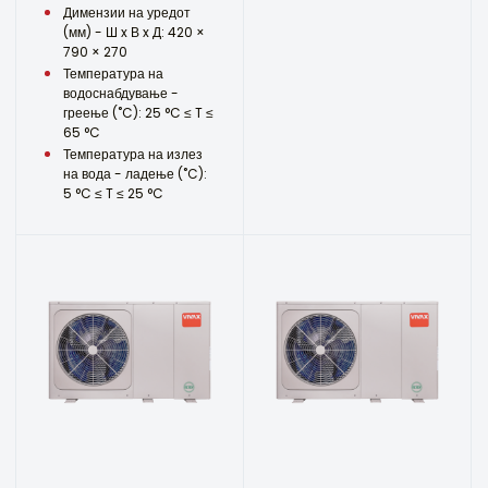
Димензии на уредот
(мм) - Ш x В x Д: 420 ×
790 × 270
Температура на
водоснабдување -
греење (˚C): 25 °C ≤ T ≤
65 °C
Температура на излез
на вода - ладење (˚C):
5 °C ≤ T ≤ 25 °C