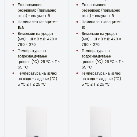
Експанзионен
Експанзионен
резервоар (примарно
резервоар (примарно
коло) - волумен: 8
коло) - волумен: 8
Номинален капацитет:
Номинален капацитет:
15,5
10
Димензии на уредот
Димензии на уредот
(мм) - Ш x В x Д: 420 ×
(мм) - Ш x В x Д: 420 ×
790 × 270
790 × 270
Температура на
Температура на
водоснабдување -
водоснабдување -
греење (˚C): 25 °C ≤ T ≤
греење (˚C): 25 °C ≤ T ≤
65 °C
65 °C
Температура на излез
Температура на излез
на вода - ладење (˚C):
на вода - ладење (˚C):
5 °C ≤ T ≤ 25 °C
5 °C ≤ T ≤ 25 °C