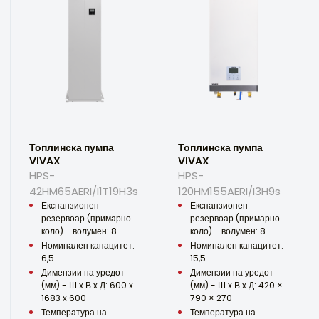
Топлинска пумпа
Топлинска пумпа
VIVAX
VIVAX
HPS-
HPS-
42HM65AERI/I1T19H3s
120HM155AERI/I3H9s
Експанзионен
Експанзионен
резервоар (примарно
резервоар (примарно
коло) - волумен: 8
коло) - волумен: 8
Номинален капацитет:
Номинален капацитет:
6,5
15,5
Димензии на уредот
Димензии на уредот
(мм) - Ш x В x Д: 600 x
(мм) - Ш x В x Д: 420 ×
1683 x 600
790 × 270
Температура на
Температура на