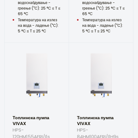
водоснабдување -
водоснабдување -
греење (˚C): 25 °C ≤ T ≤
греење (˚C): 25 °C ≤ T ≤
65 °C
65 °C
Температура на излез
Температура на излез
на вода - ладење (˚C):
на вода - ладење (˚C):
5 °C ≤ T ≤ 25 °C
5 °C ≤ T ≤ 25 °C
Топлинска пумпа
Топлинска пумпа
VIVAX
VIVAX
HPS-
HPS-
120HM155AERI/I1s
84HM100AERI/I1H9s