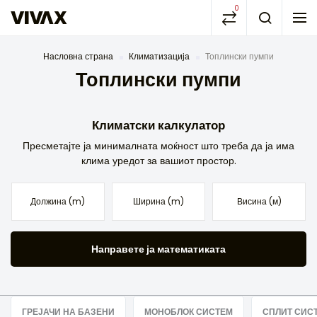
0
Насловна страна
Климатизација
Топлински пумпи
Топлински пумпи
Климатски калкулатор
Пресметајте ја минималната моќност што треба да ја има
клима уредот за вашиот простор.
Направете ја математиката
ГРЕЈАЧИ НА БАЗЕНИ
МОНОБЛОК СИСТЕМ
СПЛИТ СИС