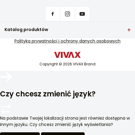
Dom
Ustawienia prywatności
Gdzie kupić produkty VIVAX?
Kontakt
Katalog produktów
Często zadawane pytania
Telewizja i dźwięk
Polityka prywatności i ochrony danych osobowych
Wsparcie serwisowe
Małe AGD
Wsparcie serwisowe pogwarancyjne
Biały sprzęt
Katalogi
Copyright © 2026 VIVAX Brand
Klimatyzacja
Blog i aktualności
Inteligentne urządzenia
Archiwa
Czy chcesz zmienić język?
Na podstawie Twojej lokalizacji strona jest również dostępna w
innym języku. Czy chcesz zmienić język wyświetlania?