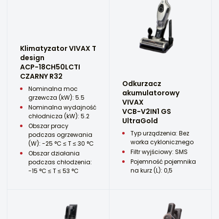
Klimatyzator VIVAX T
design
ACP-18CH50LCTI
CZARNY R32
Odkurzacz
Nominalna moc
akumulatorowy
grzewcza (kW): 5.5
VIVAX
Nominalna wydajność
VCB-V2IN1 GS
chłodnicza (kW): 5.2
UltraGold
Obszar pracy
Typ urządzenia: Bez
podczas ogrzewania
worka cyklonicznego
(W): -25 °C ≤ T ≤ 30 °C
Filtr wyjściowy: SMS
Obszar działania
Pojemność pojemnika
podczas chłodzenia:
na kurz (L): 0,5
-15 °C ≤ T ≤ 53 °C