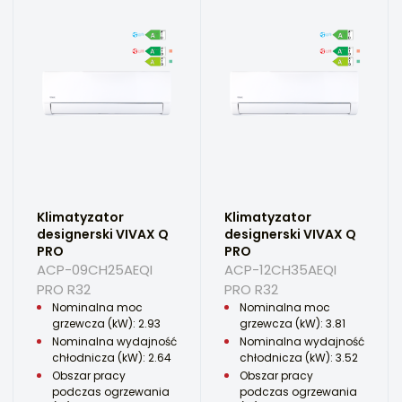
Klimatyzator
Klimatyzator
designerski VIVAX Q
designerski VIVAX Q
PRO
PRO
ACP-09CH25AEQI
ACP-12CH35AEQI
PRO R32
PRO R32
Nominalna moc
Nominalna moc
grzewcza (kW): 2.93
grzewcza (kW): 3.81
Nominalna wydajność
Nominalna wydajność
chłodnicza (kW): 2.64
chłodnicza (kW): 3.52
Obszar pracy
Obszar pracy
podczas ogrzewania
podczas ogrzewania