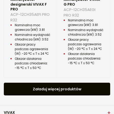
designerski VIVAX F
G PRO
PRO
ACP-12CH35AEGI
ACP-12CH35AEFI PRO
PRO R32
R32
Nominalna moc
grzewcza (kW): 3.81
Nominalna moc
grzewcza (kW): 3.81
Nominalna wydajność
chłodnicza (kW): 3.52
Nominalna wydajność
chłodnicza (kW): 3.52
Obszar pracy
podczas ogrzewania
Obszar pracy
(W): -20 °C ≤ T ≤ 24 °C
podczas ogrzewania
(W): -20 °C ≤ T ≤ 24 °C
Obszar działania
podczas chłodzenia:
Obszar działania
-15 °C ≤ T ≤ 50 °C
podczas chłodzenia:
-15 °C ≤ T ≤ 50 °C
Załaduj więcej produktów
VIVAX