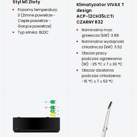
Styl M1 Złoty
Klimatyzator VIVAX T
Poziomy temperatury:
design
3 (Zimne powietrze -
ACP-12CH35LCTI
Ciepłe powietrze -
CZARNY R32
Gorące powietrze)
Nominalna moc
Typ silnika: BLDC
grzewcza (kW): 3.86
Nominalna wydajność
chłodnicza (kW): 3.52
Obszar pracy
podczas ogrzewania
(W): -25 °C ≤ T ≤ 30 °C
Obszar działania
podczas chłodzenia:
-15 °C ≤ T ≤ 53 °C