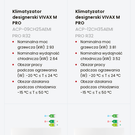
Klimatyzator
Klimatyzator
designerski VIVAX M
designerski VIVAX M
PRO
PRO
ACP-09CH25AEMI
ACP-12CH35AEMI
PRO R32
PRO R32
Nominalna moc
Nominalna moc
grzewcza (kW): 2.93
grzewcza (kW): 3.81
Nominalna wydajność
Nominalna wydajność
chłodnicza (kW): 2.64
chłodnicza (kW): 3.52
Obszar pracy
Obszar pracy
podczas ogrzewania
podczas ogrzewania
(W): -20 °C ≤ T ≤ 24 °C
(W): -20 °C ≤ T ≤ 24 °C
Obszar działania
Obszar działania
podczas chłodzenia:
podczas chłodzenia:
-15 °C ≤ T ≤ 50 °C
-15 °C ≤ T ≤ 50 °C