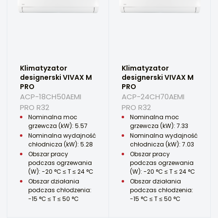
Klimatyzator
Klimatyzator
designerski VIVAX M
designerski VIVAX M
PRO
PRO
ACP-18CH50AEMI
ACP-24CH70AEMI
PRO R32
PRO R32
Nominalna moc
Nominalna moc
grzewcza (kW): 5.57
grzewcza (kW): 7.33
Nominalna wydajność
Nominalna wydajność
chłodnicza (kW): 5.28
chłodnicza (kW): 7.03
Obszar pracy
Obszar pracy
podczas ogrzewania
podczas ogrzewania
(W): -20 °C ≤ T ≤ 24 °C
(W): -20 °C ≤ T ≤ 24 °C
Obszar działania
Obszar działania
podczas chłodzenia:
podczas chłodzenia:
-15 °C ≤ T ≤ 50 °C
-15 °C ≤ T ≤ 50 °C