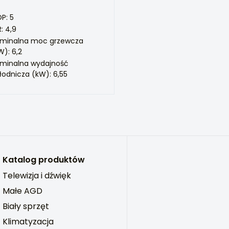
P: 5
R: 4,9
minalna moc grzewcza
W): 6,2
minalna wydajność
łodnicza (kW): 6,55
Katalog produktów
Telewizja i dźwięk
Małe AGD
Biały sprzęt
Klimatyzacja