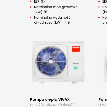
EER: 3,4
EER
Nominalna moc grzewcza
No
(kW): 16
(k
Nominalna wydajność
No
chłodnicza (kW): 14,9
ch
Pompa ciepła VIVAX
Pom
HPS-28CH84AERI/O1s R32
HPS-