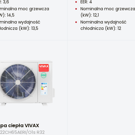
: 3,6
EER: 4
minalna moc grzewcza
Nominalna moc grzewcz
W): 14,5
(kW): 12,1
minalna wydajność
Nominalna wydajność
łodnicza (kW): 13,5
chłodnicza (kW): 12
pa ciepła VIVAX
22CH65AERI/O1s R32