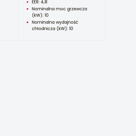
EER: 4,8
a
Nominalna moc grzewcza
(kW): 10
Nominalna wydajność
chłodnicza (kW): 10