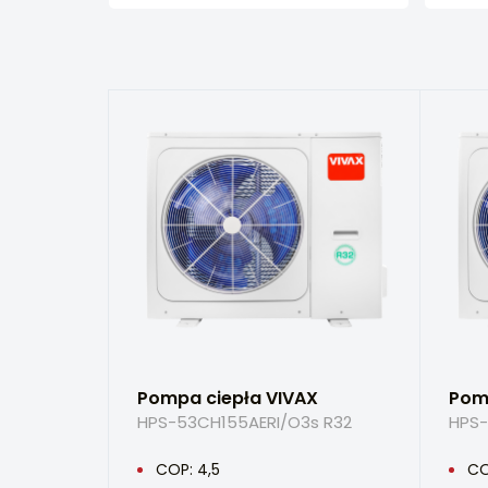
Pompa ciepła VIVAX
Pom
HPS-53CH155AERI/O3s R32
HPS-
COP: 4,5
CO