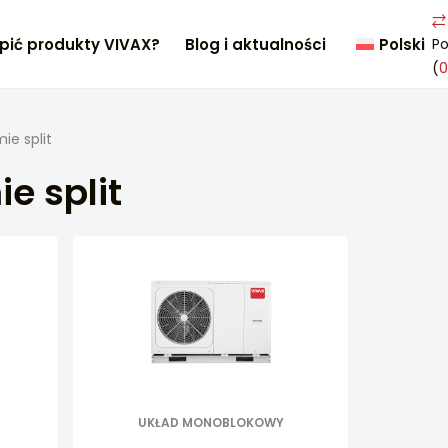
pić produkty VIVAX?
Blog i aktualności
Polski
P
(
0
ie split
e split
UKŁAD MONOBLOKOWY