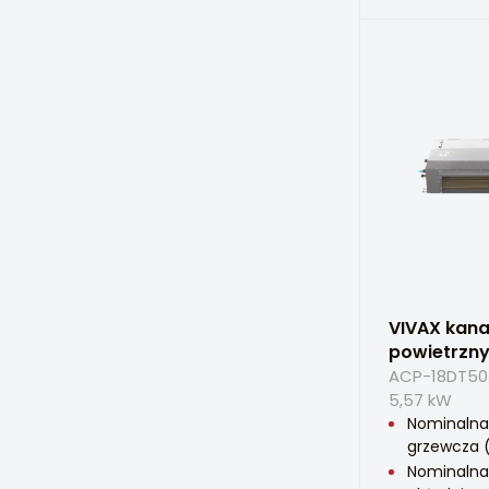
VIVAX kana
powietrzn
ACP-18DT50A
5,57 kW
Nominaln
grzewcza (
Nominalna