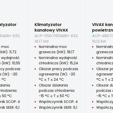
atyzator
Klimatyzator
VIVAX kan
kanałowy VIVAX
powietrz
AERI+ R32,
ACP-55DT160AERI+ R32,
ACP-48DT14
18,17 kW
16,12 kW
a moc
Nominalna moc
Nominal
kW): 11,72
grzewcza (kW): 18,17
grzewcza 
 wydajność
Nominalna wydajność
Nominaln
 (kW): 10,55
chłodnicza (kW): 15,24
chłodnicz
acy podczas
Obszar pracy podczas
Obszar p
a (W): -20
ogrzewania (W): -20
ogrzewan
4 °C
°C ≤ T ≤ 24 °C
°C ≤ T ≤ 
ałania
Obszar działania
Obszar dz
hłodzenia:
podczas chłodzenia:
podczas 
≤ 50 °C
-15 °C ≤ T ≤ 50 °C
-15 °C ≤ 
nik SCOP: 4
Współczynnik SCOP: 4
Współczy
ik SEER: 6,1
Współczynnik SEER: 6,1
Współczyn