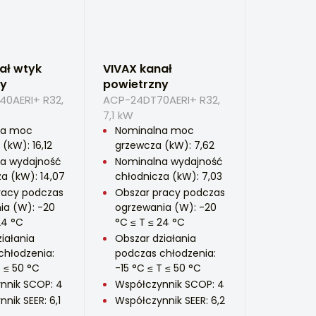
ał wtyk
VIVAX kanał
ny
powietrzny
0AERI+ R32,
ACP-24DT70AERI+ R32,
7,1 kW
na moc
Nominalna moc
(kW): 16,12
grzewcza (kW): 7,62
a wydajność
Nominalna wydajność
a (kW): 14,07
chłodnicza (kW): 7,03
racy podczas
Obszar pracy podczas
ia (W): -20
ogrzewania (W): -20
24 °C
°C ≤ T ≤ 24 °C
iałania
Obszar działania
chłodzenia:
podczas chłodzenia:
T ≤ 50 °C
-15 °C ≤ T ≤ 50 °C
nnik SCOP: 4
Współczynnik SCOP: 4
nik SEER: 6,1
Współczynnik SEER: 6,2