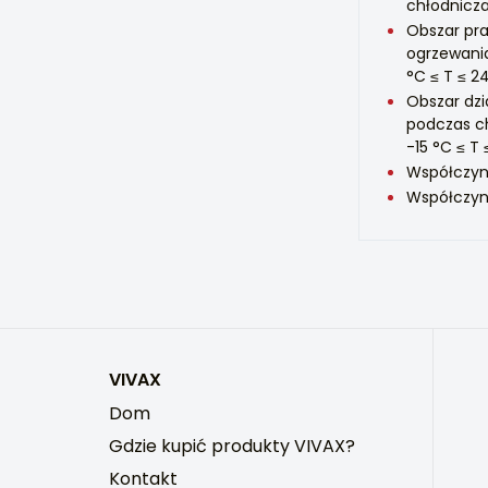
chłodnicza
Obszar pr
ogrzewani
°C ≤ T ≤ 2
Obszar dzi
podczas c
-15 °C ≤ T 
Współczyn
Współczynn
VIVAX
Dom
Gdzie kupić produkty VIVAX?
Kontakt