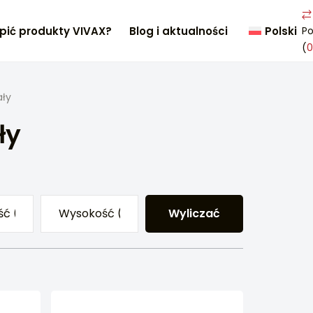
pić produkty VIVAX?
Blog i aktualności
Polski
P
(
0
ały
ły
Wyliczać