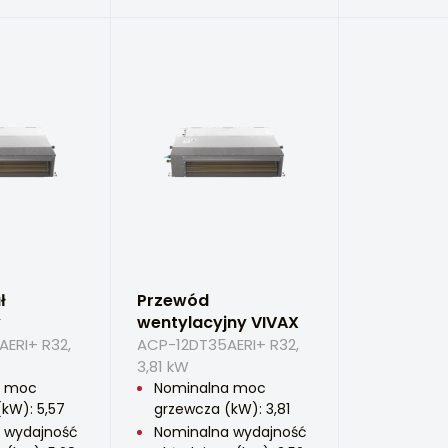
ł
Przewód
y
wentylacyjny VIVAX
ERI+ R32,
ACP-12DT35AERI+ R32,
3,81 kW
a moc
Nominalna moc
kW): 5,57
grzewcza (kW): 3,81
 wydajność
Nominalna wydajność