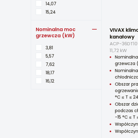
14,07
15,24
Nominalna moc
VIVAX klim
grzewcza (kW)
kanałowy
ACP-36DT105
3,81
11,72 kW
5,57
Nominaln
grzewcza (
7,62
Nominalna
18,17
chłodnicza
16,12
Obszar pr
ogrzewani
°C ≤ T ≤ 2
Obszar dzi
podczas c
-15 °C ≤ T 
Współczyn
Współczynn