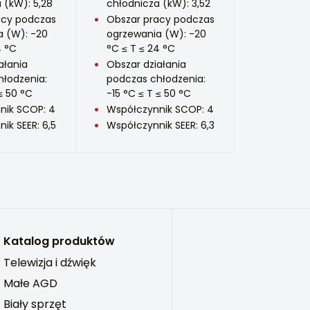
 (kW): 5,28
chłodnicza (kW): 3,52
acy podczas
Obszar pracy podczas
a (W): -20
ogrzewania (W): -20
4 °C
°C ≤ T ≤ 24 °C
ałania
Obszar działania
hłodzenia:
podczas chłodzenia:
≤ 50 °C
-15 °C ≤ T ≤ 50 °C
nik SCOP: 4
Współczynnik SCOP: 4
ik SEER: 6,5
Współczynnik SEER: 6,3
Katalog produktów
Telewizja i dźwięk
Małe AGD
Biały sprzęt