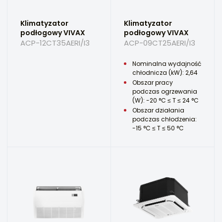
Klimatyzator
Klimatyzator
podłogowy VIVAX
podłogowy VIVAX
ACP-12CT35AERI/I3
ACP-09CT25AERI/I3
Nominalna wydajność
chłodnicza (kW): 2,64
Obszar pracy
podczas ogrzewania
(W): -20 °C ≤ T ≤ 24 °C
Obszar działania
podczas chłodzenia:
-15 °C ≤ T ≤ 50 °C