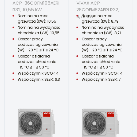
ACP-36COFM105AERI
VIVAX ACP-
R32, 10,55 kW
28COFM82AERI R32,
Nominalna moc
8,79 kW
Nominalna moc
grzewcza (kW): 10,55
grzewcza (kW): 8,79
Nominalna wydajność
Nominalna wydajność
chłodnicza (kW): 10,55
chłodnicza (kW): 8,21
Obszar pracy
Obszar pracy
podczas ogrzewania
podczas ogrzewania
(W): -20 °C ≤ T ≤ 24 °C
(W): -20 °C ≤ T ≤ 24 °C
Obszar działania
Obszar działania
podczas chłodzenia:
podczas chłodzenia:
-15 °C ≤ T ≤ 50 °C
-15 °C ≤ T ≤ 50 °C
Współczynnik SCOP: 4
Współczynnik SCOP: 4
Współczynnik SEER: 6,3
Współczynnik SEER: 7