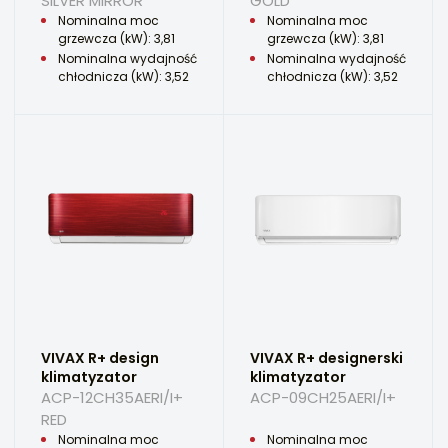
SILVER MIRROR
GOLD
Nominalna moc
Nominalna moc
grzewcza (kW): 3,81
grzewcza (kW): 3,81
Nominalna wydajność
Nominalna wydajność
chłodnicza (kW): 3,52
chłodnicza (kW): 3,52
VIVAX R+ design
VIVAX R+ designerski
klimatyzator
klimatyzator
ACP-12CH35AERI/I+
ACP-09CH25AERI/I+
RED
Nominalna moc
Nominalna moc