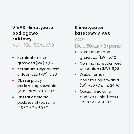
VIVAX klimatyzator
Klimatyzator
podłogowo-
kasetowy VIVAX
sufitowy
ACP-
ACP-18CF50AERI/I3
18CC50AERI/I3+panel
Nominalna moc
grzewcza (kW): 5,42
Nominalna moc
grzewcza (kW): 5,57
Nominalna wydajność
chłodnicza (kW): 5,28
Nominalna wydajność
chłodnicza (kW): 5,28
Obszar pracy
podczas ogrzewania
Obszar pracy
(W): -20 °C ≤ T ≤ 24 °C
podczas ogrzewania
(W): -20 °C ≤ T ≤ 30 °C
Obszar działania
podczas chłodzenia:
Obszar działania
-15 °C ≤ T ≤ 50 °C
podczas chłodzenia:
-15 °C ≤ T ≤ 50 °C