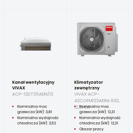
Kanał wentylacyjny
Klimatyzator
VIVAX
zewnętrzny
ACP-12DT35AERI/I3
VIVAX ACP-
42COFM123AERIs R32,
Nominalna moc
12,31 kW
Nominalna moc
grzewcza (kW): 3,81
grzewcza (kW): 12,31
Nominalna wydajność
Nominalna wydajność
chłodnicza (kW): 3,52
chłodnicza (kW): 12,31
Obszar pracy