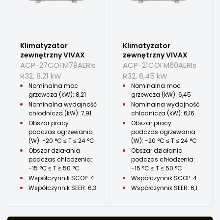
Klimatyzator
Klimatyzator
zewnętrzny VIVAX
zewnętrzny VIVAX
ACP-27COFM79AERIs
ACP-21COFM60AERIs
R32, 8,21 kW
R32, 6,45 kW
Nominalna moc
Nominalna moc
grzewcza (kW): 8,21
grzewcza (kW): 6,45
Nominalna wydajność
Nominalna wydajność
chłodnicza (kW): 7,91
chłodnicza (kW): 6,16
Obszar pracy
Obszar pracy
podczas ogrzewania
podczas ogrzewania
(W): -20 °C ≤ T ≤ 24 °C
(W): -20 °C ≤ T ≤ 24 °C
Obszar działania
Obszar działania
podczas chłodzenia:
podczas chłodzenia:
-15 °C ≤ T ≤ 50 °C
-15 °C ≤ T ≤ 50 °C
Współczynnik SCOP: 4
Współczynnik SCOP: 4
Współczynnik SEER: 6,3
Współczynnik SEER: 6,1