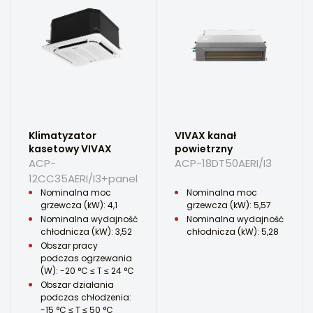
Klimatyzator
VIVAX kanał
kasetowy VIVAX
powietrzny
ACP-
ACP-18DT50AERI/I3
12CC35AERI/I3+panel
Nominalna moc
Nominalna moc
grzewcza (kW): 4,1
grzewcza (kW): 5,57
Nominalna wydajność
Nominalna wydajność
chłodnicza (kW): 3,52
chłodnicza (kW): 5,28
Obszar pracy
podczas ogrzewania
(W): -20 °C ≤ T ≤ 24 °C
Obszar działania
podczas chłodzenia:
-15 °C ≤ T ≤ 50 °C