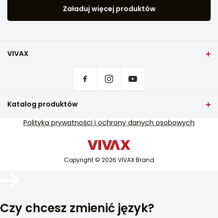
Załaduj więcej produktów
VIVAX
Dom
Ustawienia prywatności
Gdzie kupić produkty VIVAX?
Kontakt
Katalog produktów
Często zadawane pytania
Telewizja i dźwięk
Polityka prywatności i ochrony danych osobowych
Wsparcie serwisowe
Małe AGD
Wsparcie serwisowe pogwarancyjne
Biały sprzęt
Katalogi
Copyright © 2026 VIVAX Brand
Klimatyzacja
Blog i aktualności
Inteligentne urządzenia
Archiwa
Czy chcesz zmienić język?