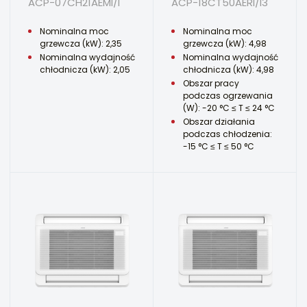
ACP-07CH21AEMI/I
ACP-18CT50AERI/I3
Nominalna moc
Nominalna moc
grzewcza (kW): 2,35
grzewcza (kW): 4,98
Nominalna wydajność
Nominalna wydajność
chłodnicza (kW): 2,05
chłodnicza (kW): 4,98
Obszar pracy
podczas ogrzewania
(W): -20 °C ≤ T ≤ 24 °C
Obszar działania
podczas chłodzenia:
-15 °C ≤ T ≤ 50 °C