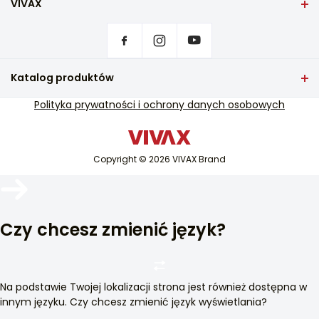
VIVAX
Efektywność energetyczna
Dom
Ustawienia prywatności
E
Gdzie kupić produkty VIVAX?
Hałas (dB)
Kontakt
Katalog produktów
38
Często zadawane pytania
Telewizja i dźwięk
Polityka prywatności i ochrony danych osobowych
Wsparcie serwisowe
Klasa klimatyczna
Małe AGD
N / ST
Wsparcie serwisowe pogwarancyjne
Biały sprzęt
Katalogi
Materiał - drzwi
Copyright © 2026 VIVAX Brand
Klimatyzacja
Blog i aktualności
Metale nieżelazne
Inteligentne urządzenia
Barwnik
Archiwa
Biały
Czy chcesz zmienić język?
Szerokość (cm)
55,3
Wysokość (cm)
Na podstawie Twojej lokalizacji strona jest również dostępna w
84,5
innym języku. Czy chcesz zmienić język wyświetlania?