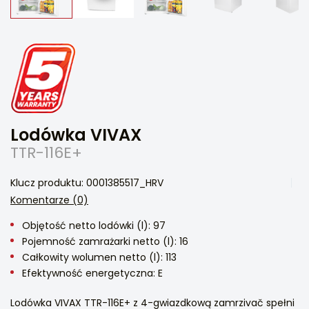
Lodówka VIVAX
TTR-116E+
Klucz produktu: 0001385517_HRV
Komentarze (0)
Objętość netto lodówki (l): 97
Pojemność zamrażarki netto (l): 16
Całkowity wolumen netto (l): 113
Efektywność energetyczna: E
Lodówka VIVAX TTR-116E+ z 4-gwiazdkową zamrzivač spełni