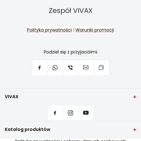
Zespół VIVAX
Polityka prywatności
|
Warunki promocji
Podziel się z przyjaciółmi
VIVAX
Dom
Ustawienia prywatności
Gdzie kupić produkty VIVAX?
Kontakt
Katalog produktów
Często zadawane pytania
Telewizja i dźwięk