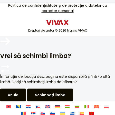
TV si audio
Politica de confidențialitate și de protecție a datelor cu
Asistență de service în afara garanției
caracter personal
Electrocasnice mici
Cataloage
Electrocasnice mari
Blog și știri
Aer condiționat
Drepturi de autor © 2026 Marca VIVAX
Dispozitive inteligente
Arhive
Vrei să schimbi limba?
În funcție de locația dvs., pagina este disponibilă și într-o altă
limbă. Doriți să schimbați limba de afișare?
Anula
Schimbați limba