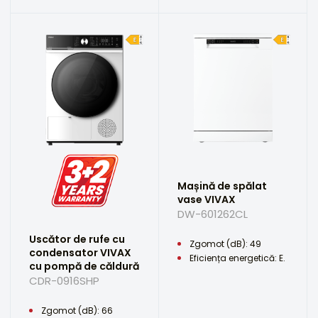
Mașină de spălat
vase VIVAX
DW-601262CL
Uscător de rufe cu
Zgomot (dB): 49
condensator VIVAX
Eficiența energetică: E.
cu pompă de căldură
CDR-0916SHP
Zgomot (dB): 66