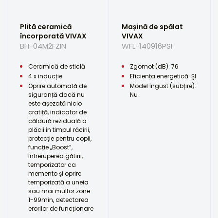
Plită ceramică
Mașină de spălat
încorporată VIVAX
VIVAX
BH-04M2FZIN
WFL-140916PSI
Ceramică de sticlă
Zgomot (dB): 76
4 x inducție
Eficiența energetică: ŞI
Oprire automată de
Model îngust (subțire):
siguranță dacă nu
Nu
este așezată nicio
cratiță, indicator de
căldură reziduală a
plăcii în timpul răcirii,
protecție pentru copii,
funcție „Boost”,
întreruperea gătirii,
temporizator ca
memento și oprire
temporizată a uneia
sau mai multor zone
1-99min, detectarea
erorilor de funcționare