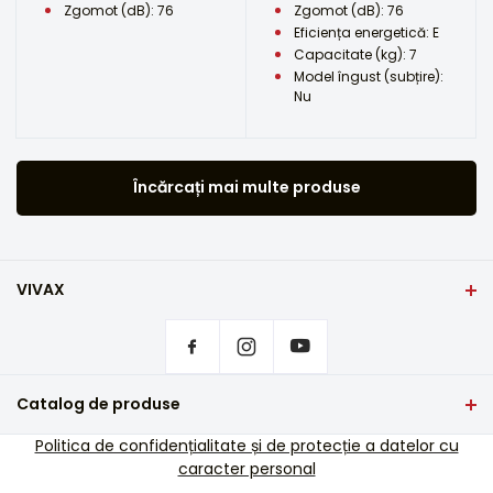
Zgomot (dB): 76
Zgomot (dB): 76
Eficiența energetică: E
Capacitate (kg): 7
Model îngust (subțire):
Nu
Încărcați mai multe produse
VIVAX
Domiciliu
Setări de confidențialitate
De unde să cumpărați produsele VIVAX?
Întrebări frecvente
Catalog de produse
Asistență pentru servicii
TV si audio
Politica de confidențialitate și de protecție a datelor cu
Asistență de service în afara garanției
caracter personal
Electrocasnice mici
Cataloage