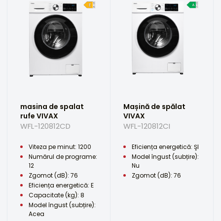
masina de spalat
Mașină de spălat
rufe VIVAX
VIVAX
WFL-120812CD
WFL-120812CI
Viteza pe minut: 1200
Eficiența energetică: ŞI
Numărul de programe:
Model îngust (subțire):
12
Nu
Zgomot (dB): 76
Zgomot (dB): 76
Eficiența energetică: E
Capacitate (kg): 8
Model îngust (subțire):
Acea