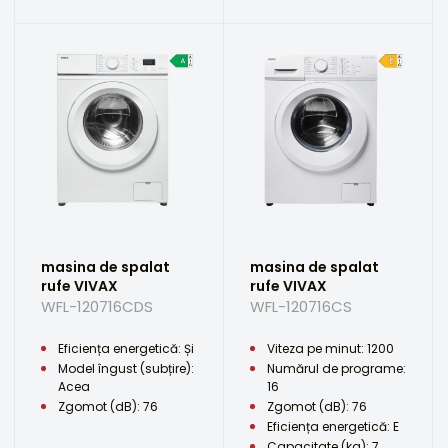
masina de spalat
masina de spalat
rufe VIVAX
rufe VIVAX
WFL-120716CDS
WFL-120716CS
Eficiența energetică: Și
Viteza pe minut: 1200
Model îngust (subțire):
Numărul de programe:
Acea
16
Zgomot (dB): 76
Zgomot (dB): 76
Eficiența energetică: E
Capacitate (kg): 7