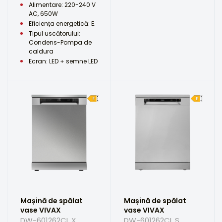
Alimentare: 220-240 V
AC, 650W
Eficiența energetică: E.
Tipul uscătorului:
Condens-Pompa de
caldura
Ecran: LED + semne LED
Mașină de spălat
Mașină de spălat
vase VIVAX
vase VIVAX
DW-601262CL X
DW-601262CL S