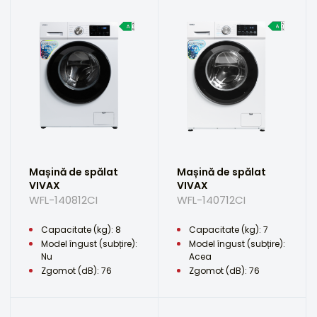
Mașină de spălat
Mașină de spălat
VIVAX
VIVAX
WFL-140812CI
WFL-140712CI
Capacitate (kg): 8
Capacitate (kg): 7
Model îngust (subțire):
Model îngust (subțire):
Nu
Acea
Zgomot (dB): 76
Zgomot (dB): 76