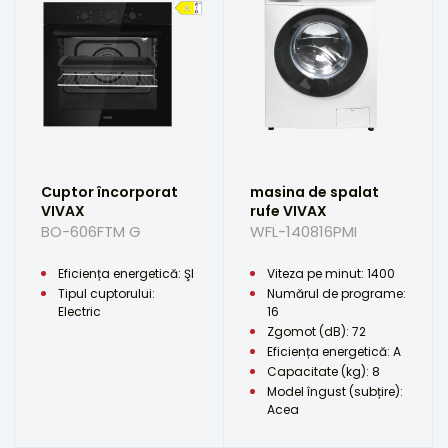
Cuptor încorporat
masina de spalat
VIVAX
rufe VIVAX
BO-606FTM G
WFL-140816PMI
Eficiența energetică: ŞI
Viteza pe minut: 1400
Tipul cuptorului:
Numărul de programe:
Electric
16
Zgomot (dB): 72
Eficiența energetică: A
Capacitate (kg): 8
Model îngust (subțire):
Acea