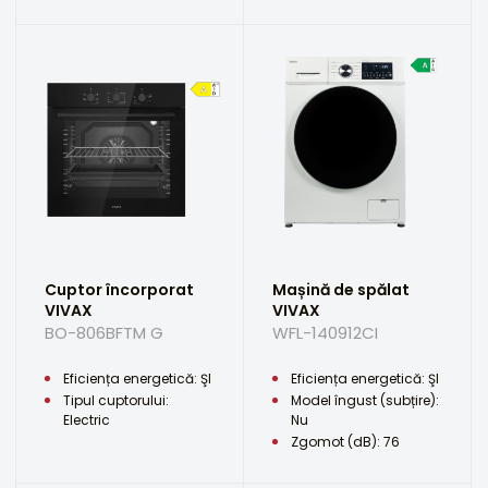
Cuptor încorporat
Mașină de spălat
VIVAX
VIVAX
BO-806BFTM G
WFL-140912CI
Eficiența energetică: ŞI
Eficiența energetică: ŞI
Tipul cuptorului:
Model îngust (subțire):
Electric
Nu
Zgomot (dB): 76