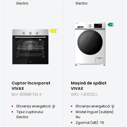
Electric
Electric
Cuptor încorporat
Mașină de spălat
VIVAX
VIVAX
BO-806BFTM X
WFL-141012CI
Eficiența energetică: ŞI
Eficiența energetică: ŞI
Tipul cuptorului:
Model îngust (subțire):
Electric
Nu
Zgomot (dB): 76