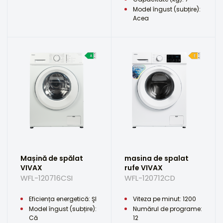
Model îngust (subțire):
Acea
Mașină de spălat
masina de spalat
VIVAX
rufe VIVAX
WFL-120716CSI
WFL-120712CD
Eficiența energetică: ŞI
Viteza pe minut: 1200
Model îngust (subțire):
Numărul de programe:
Că
12