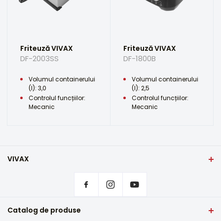
Friteuză VIVAX
Friteuză VIVAX
DF-2003SS
DF-1800B
Volumul containerului
Volumul containerului
(l): 3,0
(l): 2,5
Controlul funcțiilor:
Controlul funcțiilor:
Mecanic
Mecanic
VIVAX
Domiciliu
Setări de confidențialitate
De unde să cumpărați produsele VIVAX?
Întrebări frecvente
Catalog de produse
Asistență pentru servicii