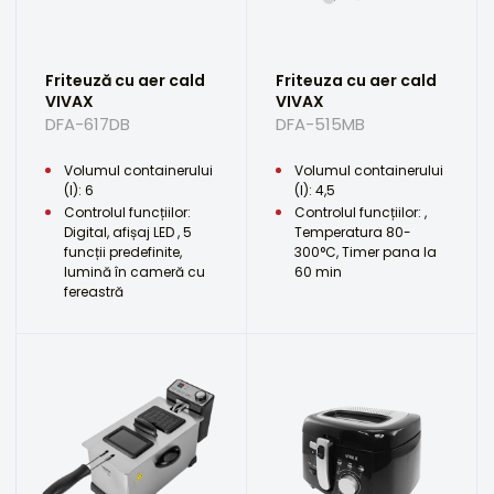
Friteuză cu aer cald
Friteuza cu aer cald
VIVAX
VIVAX
DFA-617DB
DFA-515MB
Volumul containerului
Volumul containerului
(l): 6
(l): 4,5
Controlul funcțiilor:
Controlul funcțiilor: ,
Digital, afișaj LED , 5
Temperatura 80-
funcții predefinite,
300°C, Timer pana la
lumină în cameră cu
60 min
fereastră