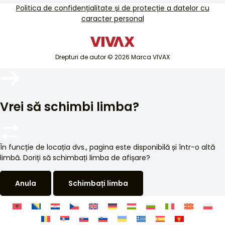
TV si audio
Politica de confidențialitate și de protecție a datelor cu
Asistență de service în afara garanției
caracter personal
Electrocasnice mici
Cataloage
Electrocasnice mari
Blog și știri
Aer condiționat
Drepturi de autor © 2026 Marca VIVAX
Dispozitive inteligente
Arhive
Vrei să schimbi limba?
În funcție de locația dvs., pagina este disponibilă și într-o altă
limbă. Doriți să schimbați limba de afișare?
Anula
Schimbați limba