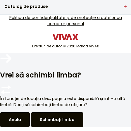
Întrebări frecvente
Catalog de produse
Asistență pentru servicii
TV si audio
Politica de confidențialitate și de protecție a datelor cu
Asistență de service în afara garanției
caracter personal
Electrocasnice mici
Cataloage
Electrocasnice mari
Blog și știri
Aer condiționat
Drepturi de autor © 2026 Marca VIVAX
Dispozitive inteligente
Arhive
Vrei să schimbi limba?
În funcție de locația dvs., pagina este disponibilă și într-o altă
limbă. Doriți să schimbați limba de afișare?
Anula
Schimbați limba