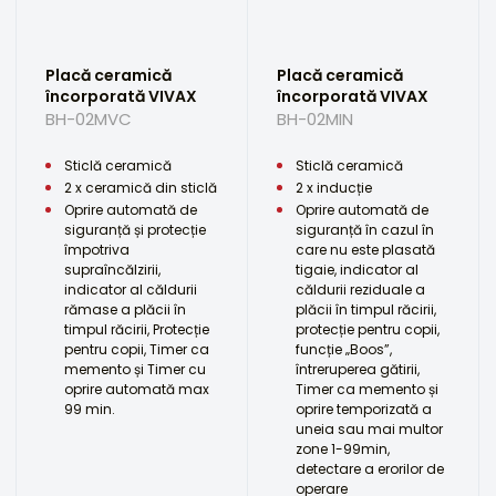
Placă ceramică
Placă ceramică
încorporată VIVAX
încorporată VIVAX
BH-02MVC
BH-02MIN
Sticlă ceramică
Sticlă ceramică
2 x ceramică din sticlă
2 x inducție
Oprire automată de
Oprire automată de
siguranță și protecție
siguranță în cazul în
împotriva
care nu este plasată
supraîncălzirii,
tigaie, indicator al
indicator al căldurii
căldurii reziduale a
rămase a plăcii în
plăcii în timpul răcirii,
timpul răcirii, Protecție
protecție pentru copii,
pentru copii, Timer ca
funcție „Boos”,
memento și Timer cu
întreruperea gătirii,
oprire automată max
Timer ca memento și
99 min.
oprire temporizată a
uneia sau mai multor
zone 1-99min,
detectare a erorilor de
operare