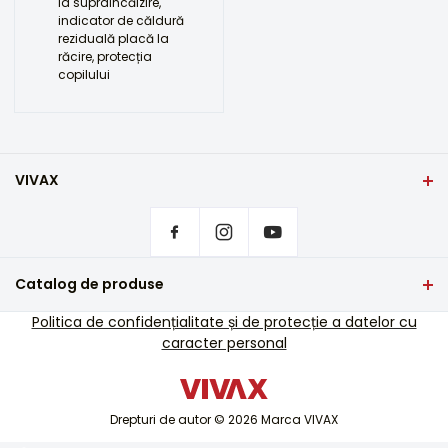
la supraîncălzire,
indicator de căldură
reziduală placă la
răcire, protecția
copilului
VIVAX
Domiciliu
Setări de confidențialitate
De unde să cumpărați produsele VIVAX?
Întrebări frecvente
Catalog de produse
Asistență pentru servicii
TV si audio
Politica de confidențialitate și de protecție a datelor cu
Asistență de service în afara garanției
caracter personal
Electrocasnice mici
Cataloage
Electrocasnice mari
Blog și știri
Aer condiționat
Drepturi de autor © 2026 Marca VIVAX
Dispozitive inteligente