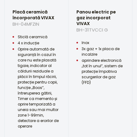
Placă ceramică
Panou electric pe
încorporată VIVAX
gaz incorporat
VIVAX
BH-04MFZIN
BH-31TVCCI G
Sticlă ceramică
Inox
4 x inducție
3x gaz + 1x placa de
Oprire automată de
incalzire
siguranță în cazul în
care nu este plasată
aprindere electronică
tigaie, indicator al
„tot în unul”, sistem de
căldurii reziduale a
protecție împotriva
plăcii în timpul răcirii,
scurgerilor de gaz
protecție pentru copii,
(FFD)
funcție „Boos”,
întreruperea gătirii,
Timer ca memento și
oprire temporizată a
uneia sau mai multor
zone 1-99min,
detectare a erorilor de
operare