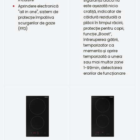
siguranță dacă nu
este așezată nicio
Aprindere electronică
cratiță, indicator de
"all in one", sistem de
căldură reziduală a
protecție împotriva
plăcii în timpul răcirii,
scurgerilor de gaze
protecție pentru copii,
(FFD)
funcție „Boost”,
întreruperea gătirii,
temporizator ca
memento și oprire
temporizată a uneia
sau mai multor zone
1-99min, detectarea
erorilor de funcționare