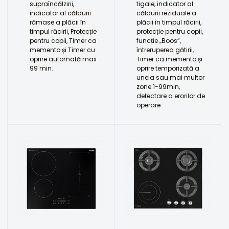
supraîncălzirii,
tigaie, indicator al
indicator al căldurii
căldurii reziduale a
rămase a plăcii în
plăcii în timpul răcirii,
timpul răcirii, Protecție
protecție pentru copii,
pentru copii, Timer ca
funcție „Boos”,
memento și Timer cu
întreruperea gătirii,
oprire automată max
Timer ca memento și
99 min.
oprire temporizată a
uneia sau mai multor
zone 1-99min,
detectare a erorilor de
operare