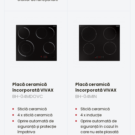
Placă ceramică
Placă ceramică
încorporată VIVAX
încorporată VIVAX
BH-04MDOVC
BH-04MIN
Sticlă ceramică
Sticlă ceramică
4 x sticlă ceramică
4 x inducție
Oprire automată de
Oprire automată de
siguranță și protecție
siguranță în cazul în
împotriva
care nu este plasată