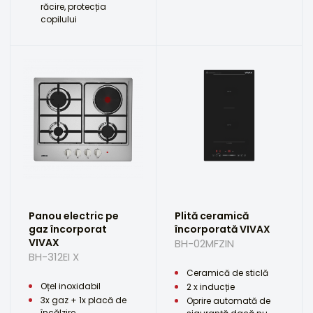
răcire, protecția
copilului
Panou electric pe
Plită ceramică
gaz încorporat
încorporată VIVAX
VIVAX
BH-02MFZIN
BH-312EI X
Ceramică de sticlă
Oțel inoxidabil
2 x inducție
3x gaz + 1x placă de
Oprire automată de
încălzire