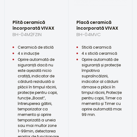
Plită ceramică
Placă ceramică
încorporată VIVAX
încorporată VIVAX
BH-04M2FZIN
BH-04MVC
Ceramică de sticlă
Sticlă ceramică
4 x inducție
4 x sticlă ceramică
Oprire automată de
Oprire automată de
siguranță dacă nu
siguranță și protecție
este așezată nicio
împotriva
cratiță, indicator de
supraîncălzirii,
căldură reziduală a
indicator al căldurii
plăcii în timpul răcirii,
rămase a plăcii în
protecție pentru copii,
timpul răcirii, Protecție
funcție „Boost”,
pentru copii, Timer ca
întreruperea gătirii,
memento și Timer cu
temporizator ca
oprire automată max
memento și oprire
99 min.
temporizată a uneia
sau mai multor zone
1-99min, detectarea
erorilor de funcționare