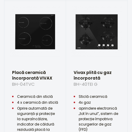
Placă ceramică
Vivax plită cu gaz
încorporată VIVAX
încorporată
BH-04TVC
BH-40TEI G
Ceramică din sticlă
Sticlă ceramică
4 x ceramică din sticlă
4x gaz
Oprire automată de
aprindere electronică
siguranță și protecție
„tot în unul”, sistem de
la supraîncălzire,
protecție împotriva
indicator de căldură
scurgerilor de gaz
reziduală placă la
(FFD)