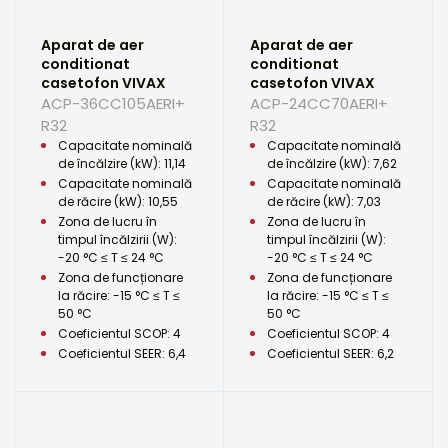
Aparat de aer
Aparat de aer
conditionat
conditionat
casetofon VIVAX
casetofon VIVAX
ACP-36CC105AERI+
ACP-24CC70AERI+
R32
R32
Capacitate nominală
Capacitate nominală
de încălzire (kW): 11,14
de încălzire (kW): 7,62
Capacitate nominală
Capacitate nominală
de răcire (kW): 10,55
de răcire (kW): 7,03
Zona de lucru în
Zona de lucru în
timpul încălzirii (W):
timpul încălzirii (W):
-20 °C ≤ T ≤ 24 °C
-20 °C ≤ T ≤ 24 °C
Zona de funcționare
Zona de funcționare
la răcire: -15 °C ≤ T ≤
la răcire: -15 °C ≤ T ≤
50 °C
50 °C
Coeficientul SCOP: 4
Coeficientul SCOP: 4
Coeficientul SEER: 6,4
Coeficientul SEER: 6,2