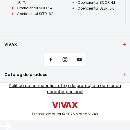
50 °C
Coeficientul SCOP: 4,1
Coeficientul SCOP: 4
Coeficientul SEER: 6,6
Coeficientul SEER: 6,3
VIVAX
Domiciliu
Setări de confidențialitate
De unde să cumpărați produsele VIVAX?
Întrebări frecvente
Catalog de produse
Asistență pentru servicii
TV si audio
Politica de confidențialitate și de protecție a datelor cu
Asistență de service în afara garanției
caracter personal
Electrocasnice mici
Cataloage
Electrocasnice mari
Blog și știri
Aer condiționat
Drepturi de autor © 2026 Marca VIVAX
Dispozitive inteligente
Arhive