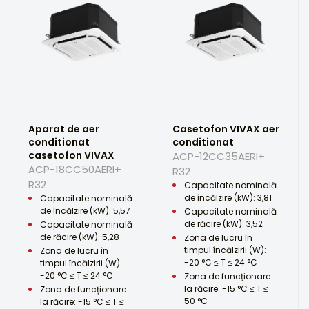
Aparat de aer
Casetofon VIVAX aer
conditionat
conditionat
casetofon VIVAX
ACP-12CC35AERI+
ACP-18CC50AERI+
R32
R32
Capacitate nominală
de încălzire (kW): 3,81
Capacitate nominală
de încălzire (kW): 5,57
Capacitate nominală
de răcire (kW): 3,52
Capacitate nominală
de răcire (kW): 5,28
Zona de lucru în
timpul încălzirii (W):
Zona de lucru în
-20 °C ≤ T ≤ 24 °C
timpul încălzirii (W):
-20 °C ≤ T ≤ 24 °C
Zona de funcționare
la răcire: -15 °C ≤ T ≤
Zona de funcționare
50 °C
la răcire: -15 °C ≤ T ≤