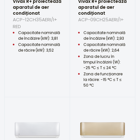
Vivax R+ proiectează
Vivax R+ proiectează
aparatul de aer
aparatul de aer
condiționat
condiționat
ACP-12CH35AERI/I+
ACP-09CH25AERI/I+
RED
Capacitate nominală
Capacitate nominală
de încălzire (kW): 3,81
de încălzire (kW): 2,93
Capacitate nominală
Capacitate nominală
de răcire (kW): 3,52
de răcire (kW): 2,64
Zona de lucru în
timpul încălzirii (W):
-25 °C ≤ T ≤ 24 °C
Zona de funcționare
la răcire: -15 °C ≤ T ≤
50 °C