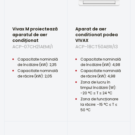
Vivax M proiectează
Aparat de aer
aparatul de aer
conditionat podea
condiționat
VIVAX
ACP-07CH21AEMI/I
ACP-18CT50AERI/I3
Capacitate nominală
Capacitate nominală
de încălzire (kW): 2,35
de încălzire (kW): 4,98
Capacitate nominală
Capacitate nominală
de răcire (kW): 2,05
de răcire (kW): 4,98
Zona de lucru în
timpul încălzirii (W):
-20 °C ≤ T ≤ 24 °C
Zona de funcționare
la răcire: -15 °C ≤ T ≤
50 °C