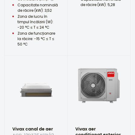
de răcire (kW): 5,28
Capacitate nominală
de răcire (kW): 3,52
Zona de lucru în
timpul încălzirii (W):
-20 °C ≤ T ≤ 24 °C
Zona de funcționare
la răcire: -15 °C ≤ T ≤
50 °C
Vivax canal de aer
Vivax aer
conditionat exterior