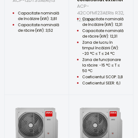
ACP-12DT35AERI/I3
ACP-
42COFM123AERIs R32,
Capacitate nominală
de încălzire (kW): 3,81
12.31 Kw
Capacitate nominală
de încălzire (kW): 12,31
Capacitate nominală
de răcire (kW): 3,52
Capacitate nominală
de răcire (kW): 12,31
Zona de lucru în
timpul încălzirii (W):
-20 °C ≤ T ≤ 24 °C
Zona de funcționare
la răcire: -15 °C ≤ T ≤
50 °C
Coeficientul SCOP: 3,8
Coeficientul SEER: 6,1