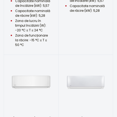
de încălzire (kW): 5,57
Capacitate nominală
de încălzire (kW): 5,57
Capacitate nominală
de răcire (kW): 5,28
Capacitate nominală
de răcire (kW): 5,28
Zona de lucru în
timpul încălzirii (W):
-20 °C ≤ T ≤ 24 °C
Zona de funcționare
la răcire: -15 °C ≤ T ≤
50 °C