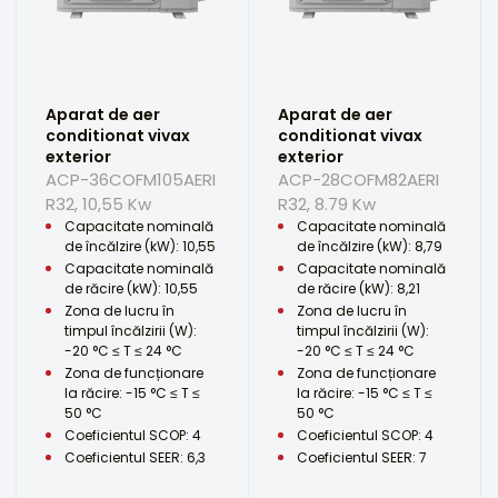
Aparat de aer
Aparat de aer
conditionat vivax
conditionat vivax
exterior
exterior
ACP-36COFM105AERI
ACP-28COFM82AERI
R32, 10,55 Kw
R32, 8.79 Kw
Capacitate nominală
Capacitate nominală
de încălzire (kW): 10,55
de încălzire (kW): 8,79
Capacitate nominală
Capacitate nominală
de răcire (kW): 10,55
de răcire (kW): 8,21
Zona de lucru în
Zona de lucru în
timpul încălzirii (W):
timpul încălzirii (W):
-20 °C ≤ T ≤ 24 °C
-20 °C ≤ T ≤ 24 °C
Zona de funcționare
Zona de funcționare
la răcire: -15 °C ≤ T ≤
la răcire: -15 °C ≤ T ≤
50 °C
50 °C
Coeficientul SCOP: 4
Coeficientul SCOP: 4
Coeficientul SEER: 6,3
Coeficientul SEER: 7