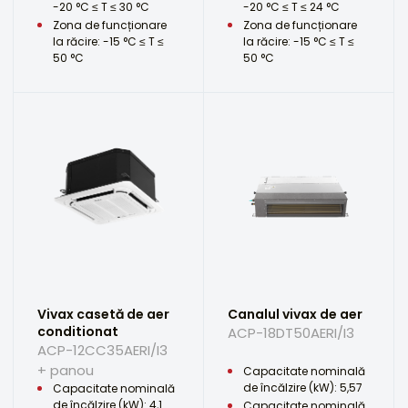
-20 °C ≤ T ≤ 30 °C
-20 °C ≤ T ≤ 24 °C
Zona de funcționare
Zona de funcționare
la răcire: -15 °C ≤ T ≤
la răcire: -15 °C ≤ T ≤
50 °C
50 °C
Vivax casetă de aer
Canalul vivax de aer
conditionat
ACP-18DT50AERI/I3
ACP-12CC35AERI/I3
+ panou
Capacitate nominală
de încălzire (kW): 5,57
Capacitate nominală
de încălzire (kW): 4,1
Capacitate nominală