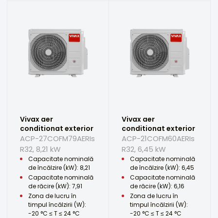
Vivax aer
Vivax aer
conditionat exterior
conditionat exterior
ACP-27COFM79AERIs
ACP-21COFM60AERIs
R32, 8,21 kW
R32, 6,45 kW
Capacitate nominală
Capacitate nominală
de încălzire (kW): 8,21
de încălzire (kW): 6,45
Capacitate nominală
Capacitate nominală
de răcire (kW): 7,91
de răcire (kW): 6,16
Zona de lucru în
Zona de lucru în
timpul încălzirii (W):
timpul încălzirii (W):
-20 °C ≤ T ≤ 24 °C
-20 °C ≤ T ≤ 24 °C