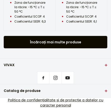
Zona de funcționare
Zona de funcționare
la răcire: -15 °C ≤ T ≤
la răcire: -15 °C ≤ T ≤
50 °C
50 °C
Coeficientul SCOP: 4
Coeficientul SCOP: 4
Coeficientul SEER: 6,3
Coeficientul SEER: 6,1
Încărcați mai multe produse
VIVAX
Domiciliu
Setări de confidențialitate
De unde să cumpărați produsele VIVAX?
Întrebări frecvente
Catalog de produse
Asistență pentru servicii
TV si audio
Politica de confidențialitate și de protecție a datelor cu
Asistență de service în afara garanției
caracter personal
Electrocasnice mici
Cataloage