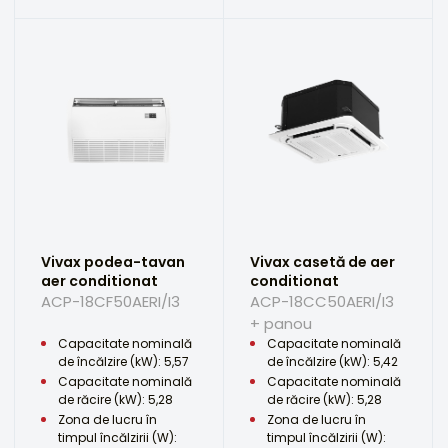
Vivax podea-tavan
Vivax casetă de aer
aer conditionat
conditionat
ACP-18CF50AERI/I3
ACP-18CC50AERI/I3
+ panou
Capacitate nominală
Capacitate nominală
de încălzire (kW): 5,57
de încălzire (kW): 5,42
Capacitate nominală
Capacitate nominală
de răcire (kW): 5,28
de răcire (kW): 5,28
Zona de lucru în
Zona de lucru în
timpul încălzirii (W):
timpul încălzirii (W):