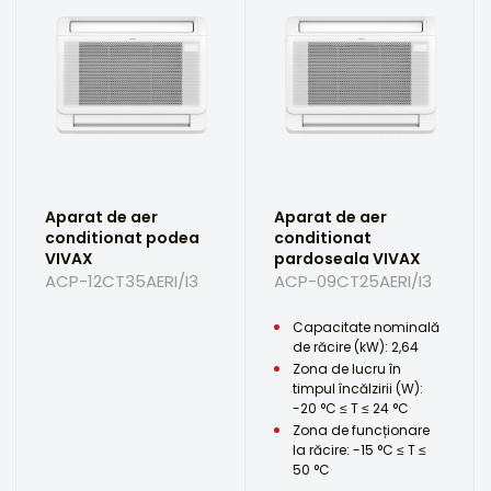
Aparat de aer
Aparat de aer
conditionat podea
conditionat
VIVAX
pardoseala VIVAX
ACP-12CT35AERI/I3
ACP-09CT25AERI/I3
Capacitate nominală
de răcire (kW): 2,64
Zona de lucru în
timpul încălzirii (W):
-20 °C ≤ T ≤ 24 °C
Zona de funcționare
la răcire: -15 °C ≤ T ≤
50 °C