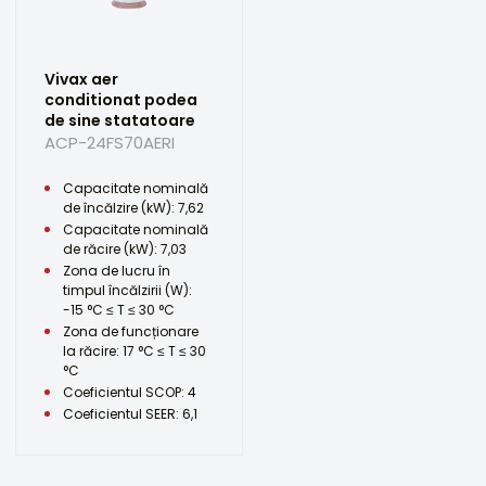
Vivax aer
conditionat podea
de sine statatoare
ACP-24FS70AERI
Capacitate nominală
de încălzire (kW): 7,62
Capacitate nominală
de răcire (kW): 7,03
Zona de lucru în
timpul încălzirii (W):
-15 °C ≤ T ≤ 30 °C
Zona de funcționare
la răcire: 17 °C ≤ T ≤ 30
°C
Coeficientul SCOP: 4
Coeficientul SEER: 6,1