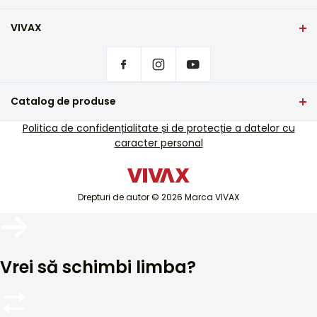
VIVAX
Domiciliu
Setări de confidențialitate
De unde să cumpărați produsele VIVAX?
Întrebări frecvente
Catalog de produse
Asistență pentru servicii
TV si audio
Politica de confidențialitate și de protecție a datelor cu
Asistență de service în afara garanției
caracter personal
Electrocasnice mici
Cataloage
Electrocasnice mari
Blog și știri
Aer condiționat
Drepturi de autor © 2026 Marca VIVAX
Dispozitive inteligente
Arhive
Vrei să schimbi limba?