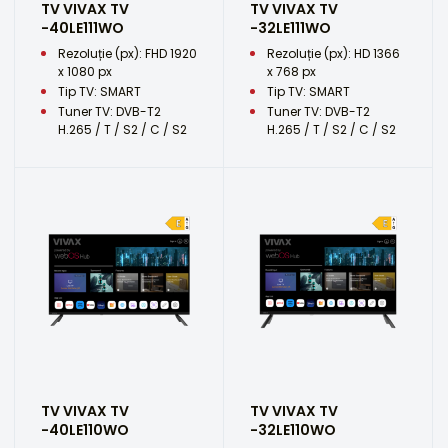
TV VIVAX TV
TV VIVAX TV
-40LE111WO
-32LE111WO
Rezoluție (px): FHD 1920
Rezoluție (px): HD 1366
x 1080 px
x 768 px
Tip TV: SMART
Tip TV: SMART
Tuner TV: DVB-T2
Tuner TV: DVB-T2
H.265 / T / S2 / C / S2
H.265 / T / S2 / C / S2
TV VIVAX TV
TV VIVAX TV
-40LE110WO
-32LE110WO