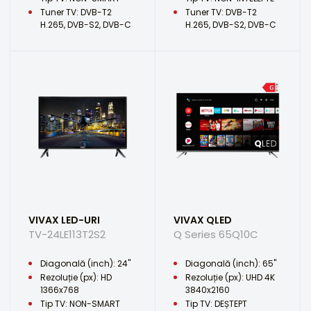
Tuner TV: DVB-T2
Tuner TV: DVB-T2
H.265, DVB-S2, DVB-C
H.265, DVB-S2, DVB-C
VIVAX LED-URI
VIVAX QLED
TV-24LE113T2S2
Q Series 65Q10C
Diagonală (inch): 24"
Diagonală (inch): 65"
Rezoluție (px): HD
Rezoluție (px): UHD 4K
1366x768
3840x2160
Tip TV: NON-SMART
Tip TV: DEȘTEPT