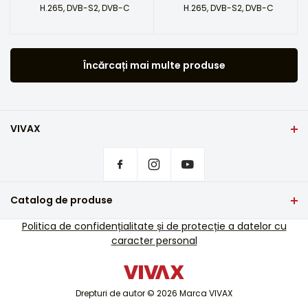
H.265, DVB-S2, DVB-C
H.265, DVB-S2, DVB-C
Încărcați mai multe produse
VIVAX
Domiciliu
Setări de confidențialitate
De unde să cumpărați produsele VIVAX?
Întrebări frecvente
Catalog de produse
Asistență pentru servicii
TV si audio
Politica de confidențialitate și de protecție a datelor cu
Asistență de service în afara garanției
caracter personal
Electrocasnice mici
Cataloage
Electrocasnice mari
Blog și știri
Aer condiționat
Drepturi de autor © 2026 Marca VIVAX
Dispozitive inteligente