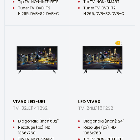
Tip TV: NON-INTELEPTE
Tip TV: NON-SMART
Tuner TV: DVB-T2
Tuner TV: DVB-T2
H.265, DVB-S2, DVB-C
H.265, DVB-S2, DVB-C
VIVAX LED-URI
LED VIVAX
TV-32LE114T2S2
TV-24LE115T2S2
Diagonală (inch): 32"
Diagonală (inch): 24"
Rezoluție (px): HD
Rezoluție (px): HD
1366x768
1366x768
Tip TV: NON-SMART
Tip TV: NON-INTELEPTE