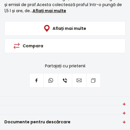
și emisii de praf.Acesta colectează praful într-o pungă de
1,5 l și are, de...
Aflați mai multe
Aflați mai multe
Compara
Partajați cu prietenii
Aspiratorul VIVAX VC-701W GEO este optimizat pentru a
respecta cele mai noi standarde energetice și
Tip dispozitiv
reglementări UE.
Documente pentru descărcare
Cu geanta
Cu o putere de 700W, acest aspirator păstrează aceeași