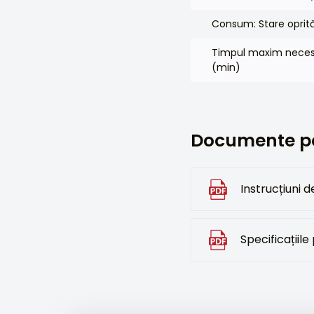
Consum: Stare oprit
Timpul maxim necesa
(min)
Documente pe
Instrucțiuni de
Specificațiile