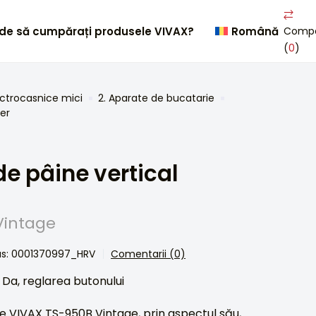
de să cumpărați produsele VIVAX?
Română
Comp
(
0
)
ectrocasnice mici
2. Aparate de bucatarie
er
de pâine vertical
Vintage
us: 0001370997_HRV
Comentarii (0)
Da, reglarea butonului
e VIVAX TS-950B Vintage, prin aspectul său,