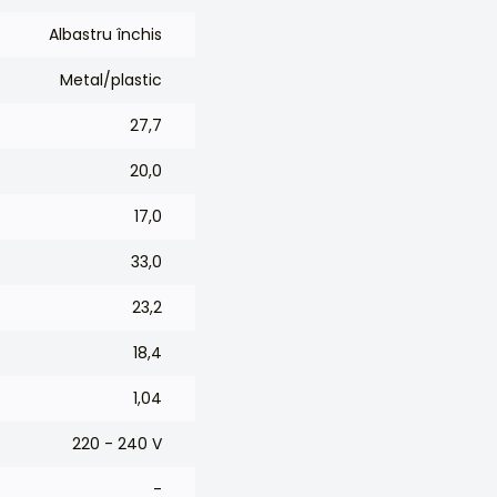
Albastru închis
Metal/plastic
27,7
20,0
17,0
33,0
23,2
18,4
1,04
220 - 240 V
-