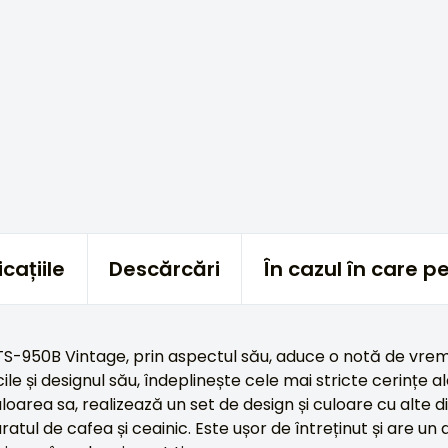
cațiile
Descărcări
În cazul în care 
S-950B Vintage, prin aspectul său, aduce o notă de vremur
cile și designul său, îndeplinește cele mai stricte cerințe a
uloarea sa, realizează un set de design și culoare cu alte di
tul de cafea și ceainic. Este ușor de întreținut și are un 