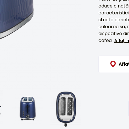
aduce o notă d
caracteristici
stricte cerinț
culoarea sa, 
dispozitive d
cafea...
Aflați 
Afla