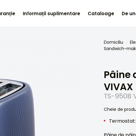
ranție
Informații suplimentare
Cataloage
De un
Domiciliu
El
Sandwich-mak
Pâine 
VIVAX
TS-950B 
Cheie de prod
Termostat: 
Pâine de pâin