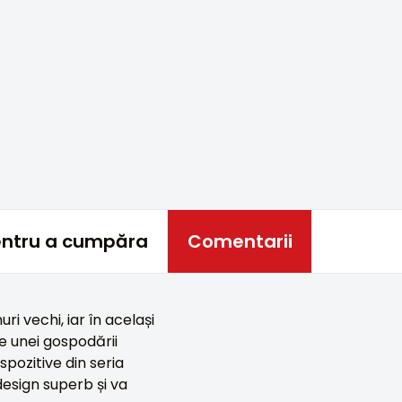
pentru a cumpăra
Comentarii
i vechi, iar în același
le unei gospodării
spozitive din seria
design superb și va