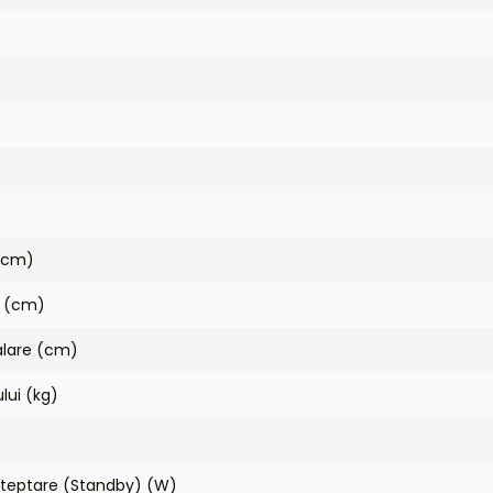
 (cm)
i (cm)
lare (cm)
lui (kg)
teptare (Standby) (W)