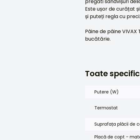
pregăti sandvișuri deli
Este ușor de curățat ș
și puteți regla cu preci
Pâine de pâine VIVAX T
bucătărie.
Toate specific
Putere (W)
Termostat
Suprafața plăcii de 
Placă de copt - mate