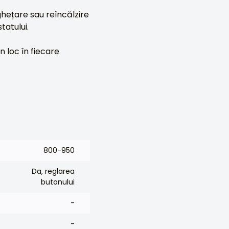
ghețare sau reîncălzire
tatului.
n loc în fiecare
800-950
Da, reglarea
butonului
-
-