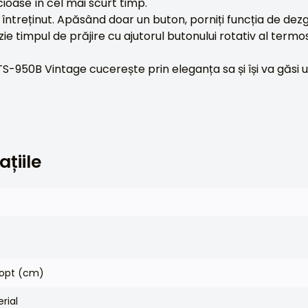
cioase în cel mai scurt timp.
i întreținut. Apăsând doar un buton, porniți funcția de dez
zie timpul de prăjire cu ajutorul butonului rotativ al termos
S-950B Vintage cucerește prin eleganța sa și își va găsi u
ațiile
copt (cm)
rial