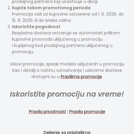
prodajnog partnera koji učestvuje u akciji.
Kupite tokom promotivnog perioda
Promocija važi za kupovine ostvarene od 1. 6. 2026. do
15. 8. 2026. ili do isteka zaliha.
Iskoristite pogodnost
Besplatna dostava ostvaruje se automatski prilikom
kupovine proizvoda uključenog u promociju
i kupljenog kod prodajnog partnera uključenog u
promociju.
Uslovi promocije, spisak modela uključenih u promociju
kao i detalji o načinu ostvarivanja i uslovima dostave
dostupni su u
Pravilima promocije
.
Iskoristite promociju na vreme!
Pravila privatnosti
|
Pravila promocije
Deljenje sa prijateljima