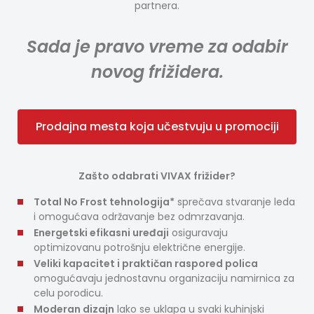
partnera.
Sada je pravo vreme za odabir
novog frižidera.
Prodajna mesta koja učestvuju u promociji
Zašto odabrati VIVAX frižider?
Total No Frost tehnologija*
sprečava stvaranje leda
i omogućava održavanje bez odmrzavanja.
Energetski efikasni uređaji
osiguravaju
optimizovanu potrošnju električne energije.
Veliki kapacitet i praktičan raspored polica
omogućavaju jednostavnu organizaciju namirnica za
celu porodicu.
Moderan dizajn
lako se uklapa u svaki kuhinjski