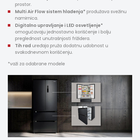
prostor.
Multi Air Flow sistem hlađenja*
produžava svežinu
namirnica.
Digitalno upravljanje i LED osvetljenje*
omogućavaju jednostavno korišćenje i bolju
preglednost unutrašnjosti frižidera.
Tih rad
uređaja pruža dodatnu udobnost u
svakodnevnom korišćenju.
*važi za odabrane modele