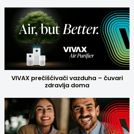
VIVAX prečišćivači vazduha – čuvari
zdravlja doma