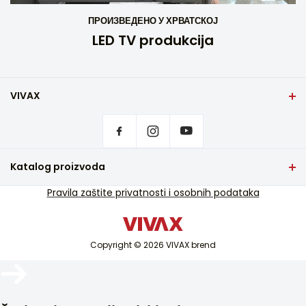
ПРОИЗВЕДЕНО У ХРВАТСКОЈ
LED TV produkcija
VIVAX
Naslovna strana
Postavke privatnosti
Gde kupiti VIVAX proizvode?
Često postavljana pitanja
Katalog proizvoda
Servisna podrška
TV i audio
Pravila zaštite privatnosti i osobnih podataka
Servisna podrška van garancije
Mali kućni aparati
Katalozi
Bela tehnika
Blog i novosti
Copyright © 2026 VIVAX brend
Klima uređaji
Pametni uređaji
Arhiva