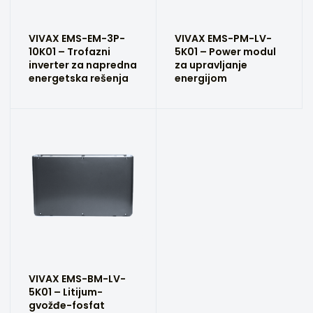
VIVAX EMS-EM-3P-
VIVAX EMS-PM-LV-
10K01 – Trofazni
5K01 – Power modul
inverter za napredna
za upravljanje
energetska rešenja
energijom
VIVAX EMS-BM-LV-
5K01 – Litijum-
gvožđe-fosfat