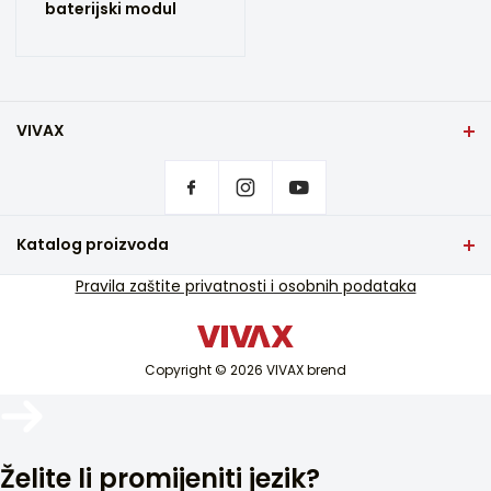
baterijski modul
VIVAX
Naslovna strana
Postavke privatnosti
Gde kupiti VIVAX proizvode?
Često postavljana pitanja
Katalog proizvoda
Servisna podrška
TV i audio
Pravila zaštite privatnosti i osobnih podataka
Servisna podrška van garancije
Mali kućni aparati
Katalozi
Bela tehnika
Blog i novosti
Copyright © 2026 VIVAX brend
Klima uređaji
Pametni uređaji
Arhiva
Želite li promijeniti jezik?