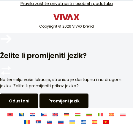
TV i audio
Pravila zaštite privatnosti i osobnih podataka
Servisna podrška van garancije
Mali kućni aparati
Katalozi
Bela tehnika
Blog i novosti
Copyright © 2026 VIVAX brend
Klima uređaji
Pametni uređaji
Arhiva
Želite li promijeniti jezik?
Na temelju vaše lokacije, stranica je dostupna i na drugom
jeziku. Želite li promijeniti prikaz jezika?
Odustani
Promijeni jezik