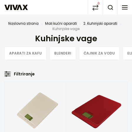
0
Naslovna strana
Mali kućni aparati
2. Kuhinjski aparati
Kuhinjske vage
Kuhinjske vage
APARATI ZA KAFU
BLENDERI
ČAJNIK ZA VODU
EL
Filtriranje