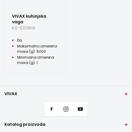
VIVAX kuhinjska
vaga
KS-505BW
Da
Maksimalno izmerena
masa (g): 5000
Minimalna izmerena
masa (g): 1
VIVAX
Naslovna strana
Postavke privatnosti
Gde kupiti VIVAX proizvode?
Često postavljana pitanja
Katalog proizvoda
Servisna podrška