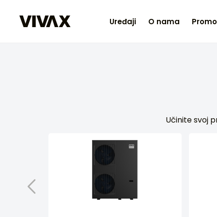
Uređaji
O nama
Promo
Učinite svoj 