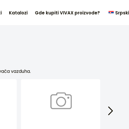
i
Katalozi
Gde kupiti VIVAX proizvode?
Srpsk
ivača vazduha.