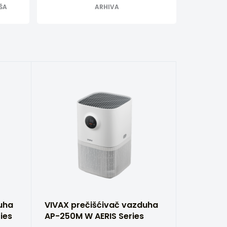
EŠA
ARHIVA
uha
VIVAX prečišćivač vazduha
ies
AP-250M W AERIS Series