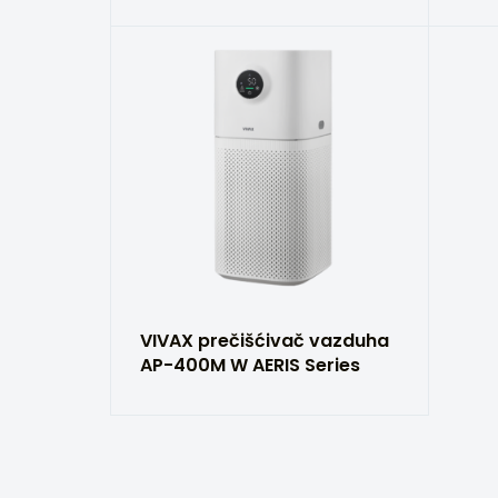
VIVAX prečišćivač vazduha
AP-400M W AERIS Series