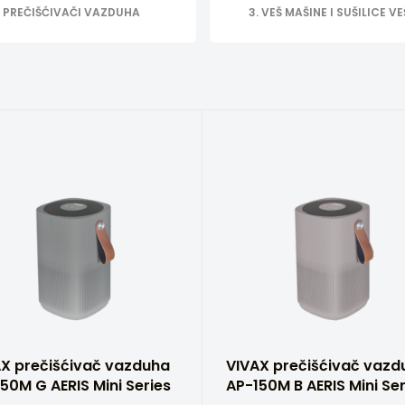
PREČIŠĆIVAČI VAZDUHA
3. VEŠ MAŠINE I SUŠILICE V
X prečišćivač vazduha
VIVAX prečišćivač vazd
50M G AERIS Mini Series
AP-150M B AERIS Mini Ser