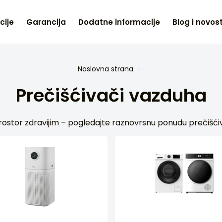
cije
Garancija
Dodatne informacije
Blog i novost
Naslovna strana
Prečišćivači vazduha
prostor zdravijim – pogledajte raznovrsnu ponudu prečišć