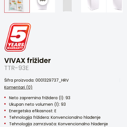
VIVAX frižider
TTR-93E
Šifra proizvoda: 0001329737_HRV
Komentari (0)
Neto zapremina frižidera (l): 93
Ukupan neto volumen (l): 93
Energetska efikasnost: E
Tehnologija frižidera: Konvencionalno hlađenje
Tehnologija zamrzivača: Konvencionalno hlađenje