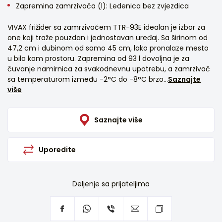
Zapremina zamrzivača (l): Ledenica bez zvjezdica
VIVAX frižider sa zamrzivačem TTR-93E idealan je izbor za
one koji traže pouzdan i jednostavan uređaj. Sa širinom od
47,2 cm i dubinom od samo 45 cm, lako pronalaze mesto
u bilo kom prostoru. Zapremina od 93 l dovoljna je za
čuvanje namirnica za svakodnevnu upotrebu, a zamrzivač
sa temperaturom između -2°C do -8°C brzo...
Saznajte
više
Saznajte više
Uporedite
Deljenje sa prijateljima