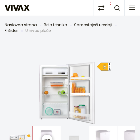
0
Naslovna strana
Bela tehnika
Samostojeći uređaji
Frižideri
U nivou ploče
360