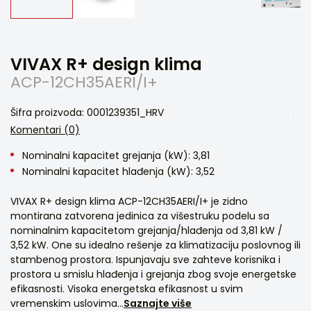
VIVAX R+ design klima
ACP-12CH35AERI/I+
Šifra proizvoda: 0001239351_HRV
Komentari (0)
Nominalni kapacitet grejanja (kW): 3,81
Nominalni kapacitet hlađenja (kW): 3,52
VIVAX R+ design klima ACP-12CH35AERI/I+ je zidno
montirana zatvorena jedinica za višestruku podelu sa
nominalnim kapacitetom grejanja/hlađenja od 3,81 kW /
3,52 kW. One su idealno rešenje za klimatizaciju poslovnog ili
stambenog prostora. Ispunjavaju sve zahteve korisnika i
prostora u smislu hlađenja i grejanja zbog svoje energetske
efikasnosti. Visoka energetska efikasnost u svim
vremenskim uslovima...
Saznajte više