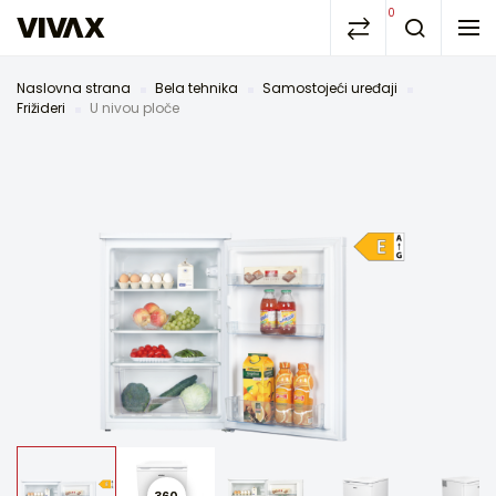
0
Naslovna strana
Bela tehnika
Samostojeći uređaji
Frižideri
U nivou ploče
360