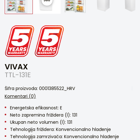
VIVAX
TTL-131E
Šifra proizvoda: 0001385522_HRV
Komentari (0)
Energetska efikasnost: E
Neto zapremina frižidera (l): 131
Ukupan neto volumen (l): 131
Tehnologija frižidera: Konvencionalno hlađenje
Tehnologija zamrzivača: Konvencionalno hlađenje