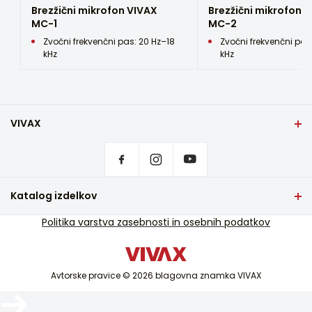
Višina paketa (cm)
Brezžični mikrofon VIVAX
Brezžični mikrofon 
20,5
MC-1
MC-2
Vaša e-pošta bo uporabljena le za
Zvočni frekvenčni pas: 20 Hz–18
Zvočni frekvenčni pas
Globina pakiranja (cm)
odziv na vaš komentar.
kHz
kHz
17,8
Alternative:
Teža naprave (kg)
2,7
VIVAX
Kapaciteta baterije (mAh)
3600
Domov
Nastavitve zasebnosti
Kje kupiti izdelke VIVAX?
Napetost baterije (V)
Pogosta vprašanja
7,4
Katalog izdelkov
Podpora za storitve
Napajalnik
TV in avdio
Politika varstva zasebnosti in osebnih podatkov
Servisna podpora izven garancije
-
Mali gospodinjski aparati
Katalogi
Čas polnjenja (h)
Bela tehnika
Blog in novice
3-4
Avtorske pravice © 2026 blagovna znamka VIVAX
Klima
Pametne naprave
Vnos slušalk