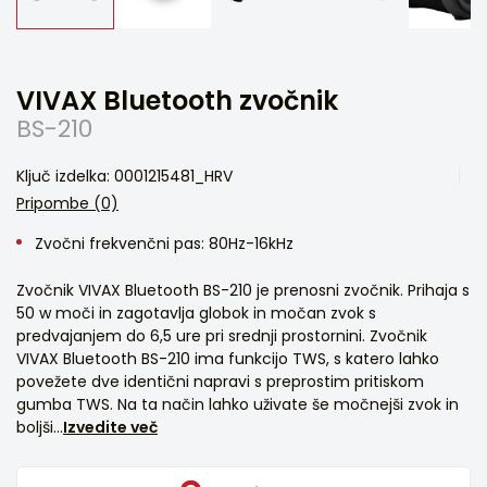
VIVAX Bluetooth zvočnik
BS-210
Ključ izdelka: 0001215481_HRV
Pripombe (0)
Zvočni frekvenčni pas: 80Hz-16kHz
Zvočnik VIVAX Bluetooth BS-210 je prenosni zvočnik. Prihaja s
50 w moči in zagotavlja globok in močan zvok s
predvajanjem do 6,5 ure pri srednji prostornini. Zvočnik
VIVAX Bluetooth BS-210 ima funkcijo TWS, s katero lahko
povežete dve identični napravi s preprostim pritiskom
gumba TWS. Na ta način lahko uživate še močnejši zvok in
boljši...
Izvedite več