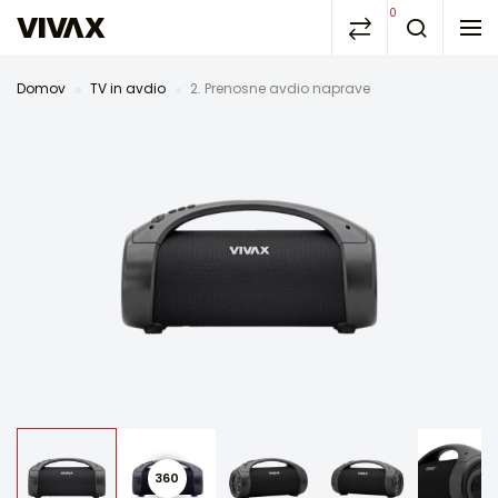
0
Domov
TV in avdio
2. Prenosne avdio naprave
360