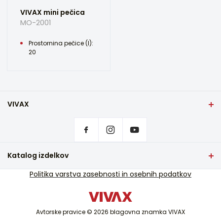
VIVAX mini pečica
MO-2001
Prostornina pečice (l):
20
VIVAX
Domov
Nastavitve zasebnosti
Kje kupiti izdelke VIVAX?
Pogosta vprašanja
Katalog izdelkov
Podpora za storitve
TV in avdio
Politika varstva zasebnosti in osebnih podatkov
Servisna podpora izven garancije
Mali gospodinjski aparati
Katalogi
Bela tehnika
Blog in novice
Avtorske pravice © 2026 blagovna znamka VIVAX
Klima