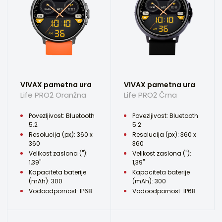
VIVAX pametna ura
VIVAX pametna ura
Life PRO2 Oranžna
Life PRO2 Črna
Povezljivost: Bluetooth
Povezljivost: Bluetooth
5.2
5.2
Resolucija (px): 360 x
Resolucija (px): 360 x
360
360
Velikost zaslona ("):
Velikost zaslona ("):
1,39"
1,39"
Kapaciteta baterije
Kapaciteta baterije
(mAh): 300
(mAh): 300
Vodoodpornost: IP68
Vodoodpornost: IP68