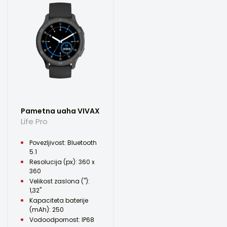
Pametna uaha VIVAX
Life Pro
Povezljivost: Bluetooth
5.1
Resolucija (px): 360 x
360
Velikost zaslona ("):
1,32"
Kapaciteta baterije
(mAh): 250
Vodoodpornost: IP68