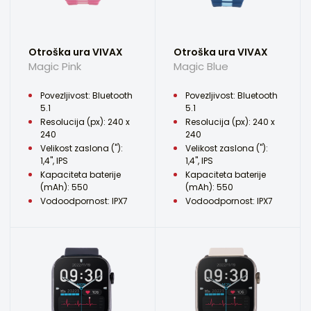
Otroška ura VIVAX
Otroška ura VIVAX
Magic Pink
Magic Blue
Povezljivost: Bluetooth
Povezljivost: Bluetooth
5.1
5.1
Resolucija (px): 240 x
Resolucija (px): 240 x
240
240
Velikost zaslona ("):
Velikost zaslona ("):
1,4", IPS
1,4", IPS
Kapaciteta baterije
Kapaciteta baterije
(mAh): 550
(mAh): 550
Vodoodpornost: IPX7
Vodoodpornost: IPX7