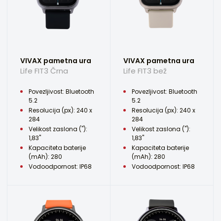
VIVAX pametna ura
VIVAX pametna ura
Life FIT3 Črna
Life FIT3 bež
Povezljivost: Bluetooth
Povezljivost: Bluetooth
5.2
5.2
Resolucija (px): 240 x
Resolucija (px): 240 x
284
284
Velikost zaslona ("):
Velikost zaslona ("):
1,83"
1,83"
Kapaciteta baterije
Kapaciteta baterije
(mAh): 280
(mAh): 280
Vodoodpornost: IP68
Vodoodpornost: IP68