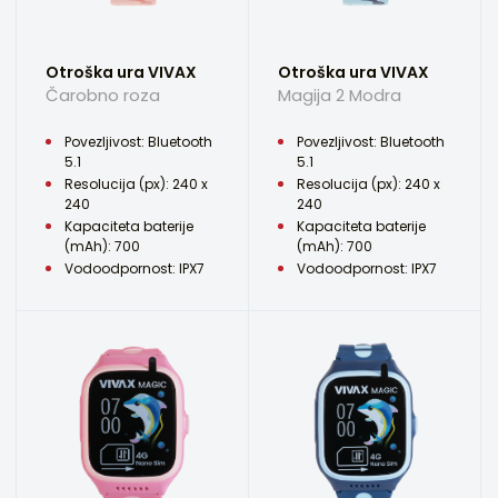
Otroška ura VIVAX
Otroška ura VIVAX
Čarobno roza
Magija 2 Modra
Povezljivost: Bluetooth
Povezljivost: Bluetooth
5.1
5.1
Resolucija (px): 240 x
Resolucija (px): 240 x
240
240
Kapaciteta baterije
Kapaciteta baterije
(mAh): 700
(mAh): 700
Vodoodpornost: IPX7
Vodoodpornost: IPX7