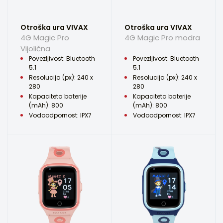
Otroška ura VIVAX
Otroška ura VIVAX
4G Magic Pro
4G Magic Pro modra
Vijolična
Povezljivost: Bluetooth
Povezljivost: Bluetooth
5.1
5.1
Resolucija (px): 240 x
Resolucija (px): 240 x
280
280
Kapaciteta baterije
Kapaciteta baterije
(mAh): 800
(mAh): 800
Vodoodpornost: IPX7
Vodoodpornost: IPX7