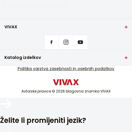
VIVAX
Domov
Nastavitve zasebnosti
Kje kupiti izdelke VIVAX?
Pogosta vprašanja
Katalog izdelkov
Podpora za storitve
TV in avdio
Politika varstva zasebnosti in osebnih podatkov
Servisna podpora izven garancije
Mali gospodinjski aparati
Katalogi
Bela tehnika
Blog in novice
Avtorske pravice © 2026 blagovna znamka VIVAX
Klima
Pametne naprave
Arhivi
Želite li promijeniti jezik?