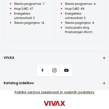
Število programov: 7
Število programov: 4
Hrup (dB): 47
Hrup (dB): 49
Energetska
Energetska
učinkovitost: E
učinkovitost: E
Število pogrinjkov: 14
Število pogrinjkov: 9
Vrsta pralni stroj:
Prostostoječ 45cm
VIVAX
Domov
Nastavitve zasebnosti
Kje kupiti izdelke VIVAX?
Pogosta vprašanja
Katalog izdelkov
Podpora za storitve
TV in avdio
Politika varstva zasebnosti in osebnih podatkov
Servisna podpora izven garancije
Mali gospodinjski aparati
Katalogi
Bela tehnika
Blog in novice