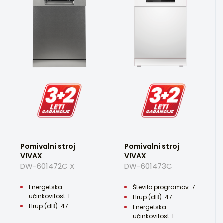
Pomivalni stroj
Pomivalni stroj
VIVAX
VIVAX
DW-601472C X
DW-601473C
Energetska
Število programov: 7
učinkovitost: E
Hrup (dB): 47
Hrup (dB): 47
Energetska
učinkovitost: E