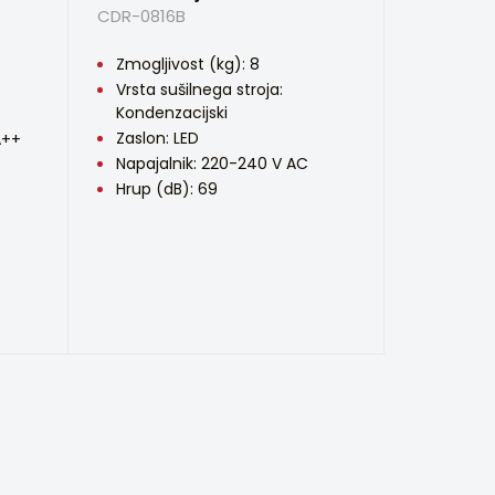
CDR-0816B
Zmogljivost (kg): 8
Vrsta sušilnega stroja:
Kondenzacijski
Zaslon: LED
A++
Napajalnik: 220-240 V AC
Hrup (dB): 69