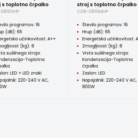
j s toplotno črpalko
stroj s toplotno črpalko
0816SHP
CDR-0816MHP
evilo programov: 16
Število programov: 16
up (dB): 65
Hrup (dB): 65
ergetska učinkovitost: A++
Energetska učinkovitost: 
ogljivost (kg): 8
Zmogljivost (kg): 8
sta sušilnega stroja:
Vrsta sušilnega stroja:
ndenzacija-Toplotna
Kondenzacija-Toplotna
palka
črpalka
slon: LED + LED znaki
Zaslon: LED
pajalnik: 220-240 V AC,
Napajalnik: 220-240 V AC,
00W
800W