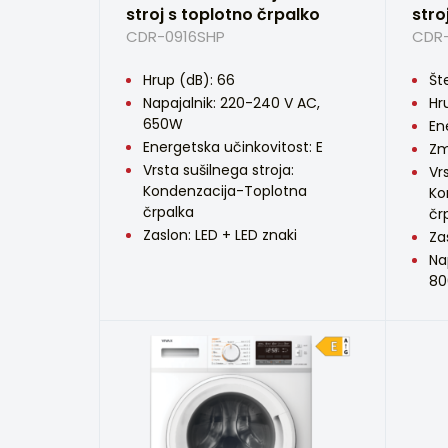
stroj s toplotno črpalko
stro
CDR-0916SHP
CDR-
Hrup (dB): 66
Št
Napajalnik: 220-240 V AC,
Hr
650W
En
Energetska učinkovitost: E
Zm
Vrsta sušilnega stroja:
Vr
Kondenzacija-Toplotna
Ko
črpalka
čr
Zaslon: LED + LED znaki
Za
Na
8