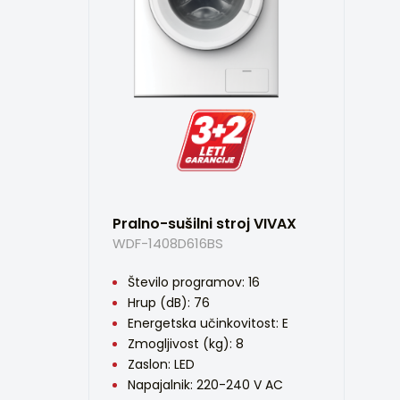
Pralno-sušilni stroj VIVAX
WDF-1408D616BS
Število programov: 16
Hrup (dB): 76
Energetska učinkovitost: E
Zmogljivost (kg): 8
Zaslon: LED
Napajalnik: 220-240 V AC