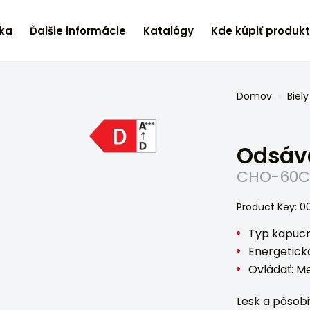
ka
Ďalšie informácie
Katalógy
Kde kúpiť produk
Domov
Biely
Odsáv
CHO-60C
Product Key: 0
Typ kapucn
Energetická
Ovládať: M
Lesk a pôsob