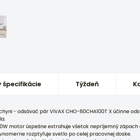
 špecifikácie
Týždeň
Kd
uchyni - odsávač pár VIVAX CHO-60CHA100T X účinne ods
la.
70W motor úspešne extrahuje všetok nepríjemný zápach 
vnomerne rozptyľuje svetlo po celej pracovnej doske.