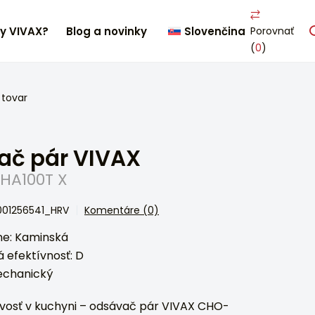
ty VIVAX?
Blog a novinky
Slovenčina
Porovnať
(
0
)
 tovar
ač pár VIVAX
HA100T X
001256541_HRV
Komentáre (0)
e: Kaminská
 efektívnosť: D
echanický
ivosť v kuchyni – odsávač pár VIVAX CHO-