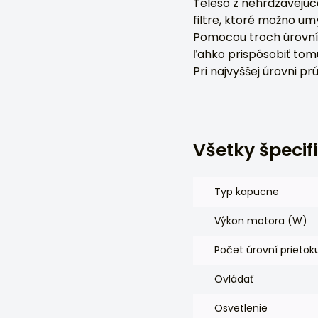
Teleso z nehrdzavejúce
filtre, ktoré možno um
Pomocou troch úrovní
ľahko prispôsobiť tomu,
Pri najvyššej úrovni p
Všetky špecif
Typ kapucne
Výkon motora (W)
Počet úrovní prieto
Ovládať
Osvetlenie