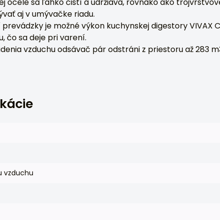
j ocele sa ľahko čistí a udržiava, rovnako ako trojvrstvov
ývať aj v umývačke riadu.
 prevádzky je možné výkon kuchynskej digestory VIVAX
 čo sa deje pri varení.
rúdenia vzduchu odsávač pár odstráni z priestoru až 283 
ikácie
ku vzduchu