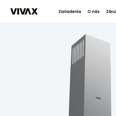
Zariadenia
O nás
Záru