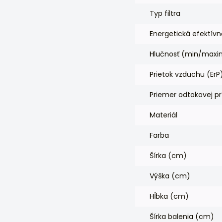
Typ filtra
Energetická efektívn
Hlučnosť (min/maxim
Prietok vzduchu (Er
Priemer odtokovej p
Materiál
Farba
Šírka (cm)
Výška (cm)
Hĺbka (cm)
Šírka balenia (cm)