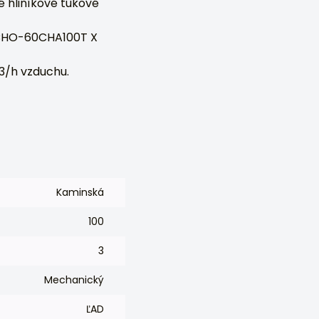
é hliníkové tukové
 CHO-60CHA100T X
m3/h vzduchu.
Kaminská
100
3
Mechanický
ĽAD