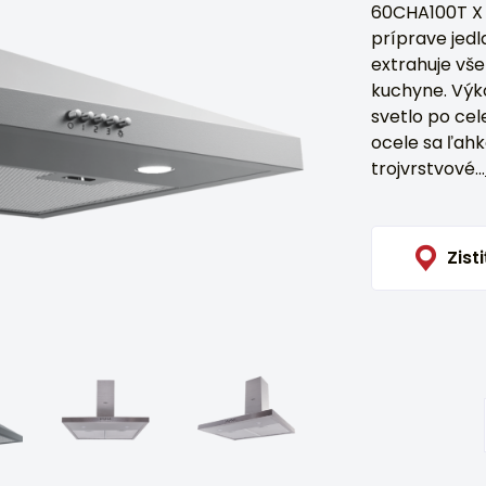
60CHA100T X 
príprave jed
extrahuje vš
kuchyne. Výk
svetlo po cel
ocele sa ľahk
trojvrstvové...
Zisti