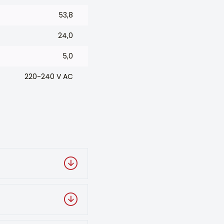
53,8
24,0
5,0
220-240 V AC