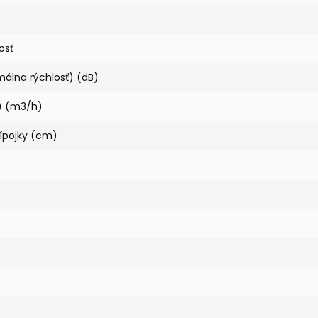
osť
álna rýchlosť) (dB)
P) (m3/h)
rípojky (cm)