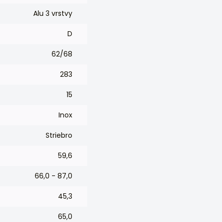
Alu 3 vrstvy
D
62/68
283
15
Inox
Striebro
59,6
66,0 - 87,0
45,3
65,0