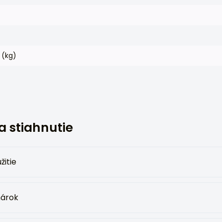
 (kg)
 stiahnutie
žitie
hárok