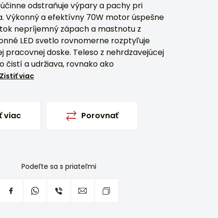
účinne odstraňuje výpary a pachy pri
la. Výkonný a efektívny 70W motor úspešne
etok nepríjemný zápach a mastnotu z
onné LED svetlo rovnomerne rozptyľuje
ej pracovnej doske. Teleso z nehrdzavejúcej
o čistí a udržiava, rovnako ako
Zistiť viac
ť viac
Porovnať
Podeľte sa s priateľmi