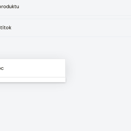
 produktu
títok