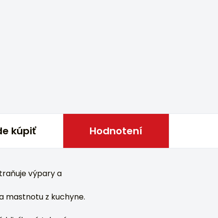
e kúpiť
Hodnotení
traňuje výpary a
a mastnotu z kuchyne.