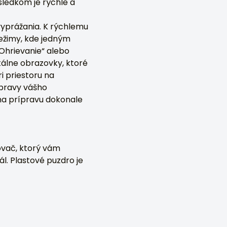
sledkom je rýchle a
yprážania. K rýchlemu
ežimy, kde jedným
„Ohrievanie“ alebo
tálne obrazovky, ktoré
i priestoru na
ípravy vášho
 na prípravu dokonale
ovač, ktorý vám
l. Plastové puzdro je