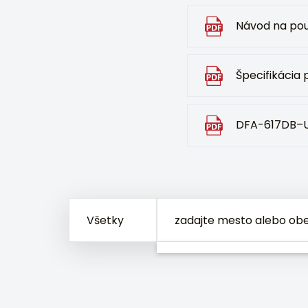
Návod na pou
Špecifikácia
DFA-617DB–