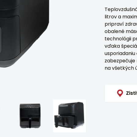
Teplovzdušná
litrov a max
pripraví zdr
obalené mäso 
technológii 
vďaka špeciál
usporiadaniu 
zabezpečuje
na všetkých ú
Zisti