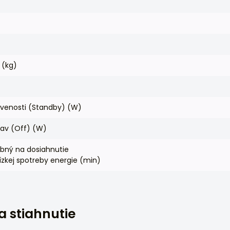
 (kg)
avenosti (Standby) (W)
tav (Off) (W)
bný na dosiahnutie
ízkej spotreby energie (min)
 stiahnutie