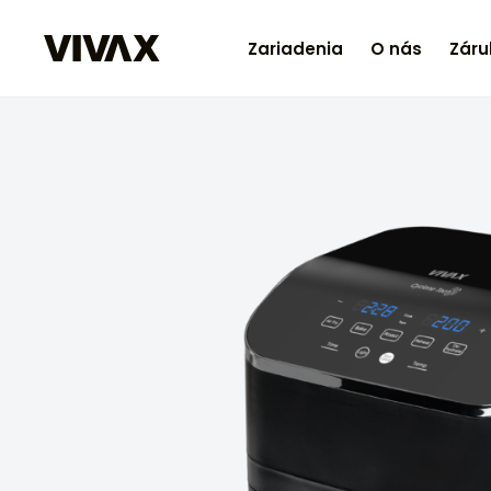
Zariadenia
O nás
Záru