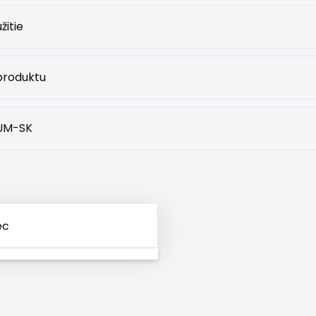
žitie
 produktu
UM-SK