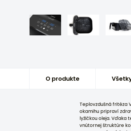
O produkte
Všetky
Teplovzdušná fritéza
okamihu pripraví zdr
lyžičkou oleja. Vďaka
vnútornej štruktúre k