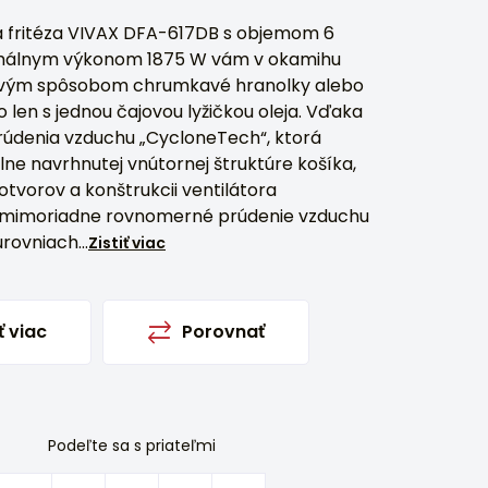
 fritéza VIVAX DFA-617DB s objemom 6
imálnym výkonom 1875 W vám v okamihu
avým spôsobom chrumkavé hranolky alebo
len s jednou čajovou lyžičkou oleja. Vďaka
prúdenia vzduchu „CycloneTech“, ktorá
ne navrhnutej vnútornej štruktúre košíka,
otvorov a konštrukcii ventilátora
 mimoriadne rovnomerné prúdenie vzduchu
rovniach...
Zistiť viac
ť viac
Porovnať
Podeľte sa s priateľmi