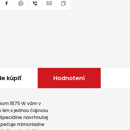
e kúpiť
Hodnotení
onom 1875 W vám v
len s jednou čajovou
 špeciálne navrhnutej
bezpečuje mimoriadne