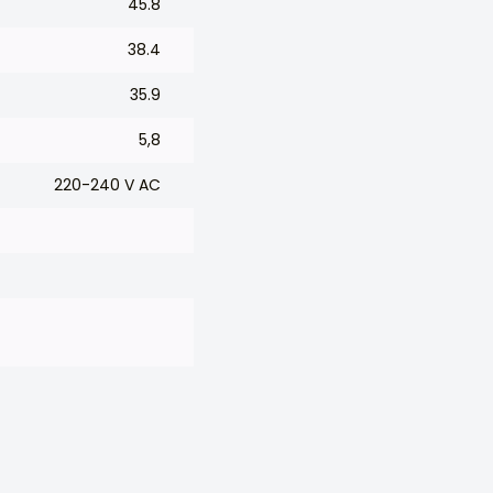
45.8
38.4
35.9
5,8
220-240 V AC