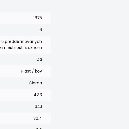
1875
6
ej, 5 preddefinovaných
 v miestnosti s oknom
Da
Plast / kov
Čierna
42.3
34.1
30.4