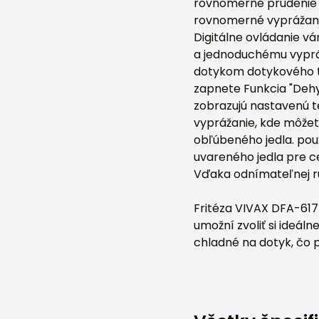
rovnomerné prúdenie v
rovnomerné vyprážanie
Digitálne ovládanie v
a jednoduchému vyprá
dotykom dotykového tla
zapnete Funkcia "Dehyd
zobrazujú nastavenú te
vyprážanie, kde môžet
obľúbeného jedla. použ
uvareného jedla pre ce
Vďaka odnímateľnej ru
Fritéza VIVAX DFA-617
umožní zvoliť si ideál
chladné na dotyk, čo 