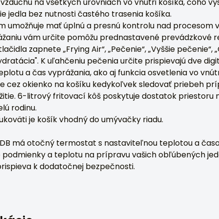
zduchu na všetkých úrovniach vo vnútri košíka, čoho vý
 jedla bez nutnosti častého trasenia košíka.
ám umožňuje mať úplnú a presnú kontrolu nad procesom v
žaniu vám určite pomôžu prednastavené prevádzkové r
čidla zapnete „Frying Air“, „Pečenie“, „Vyššie pečenie“, 
ratácia". K uľahčeniu pečenia určite prispievajú dve digi
plotu a čas vyprážania, ako aj funkcia osvetlenia vo vnútr
e cez okienko na košíku kedykoľvek sledovať priebeh pr
itie. 6-litrový fritovací kôš poskytuje dostatok priestoru
lú rodinu.
koväti je košík vhodný do umývačky riadu.
DB má otočný termostat s nastaviteľnou teplotou a čas
ne podmienky a teplotu na prípravu vašich obľúbených jedá
prispieva k dodatočnej bezpečnosti.