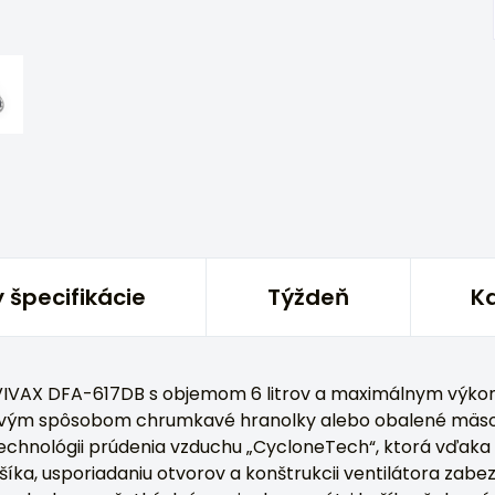
 špecifikácie
Týždeň
Kd
 VIVAX DFA-617DB s objemom 6 litrov a maximálnym výk
avým spôsobom chrumkavé hranolky alebo obalené mäso 
 technológii prúdenia vzduchu „CycloneTech“, ktorá vďaka
ošíka, usporiadaniu otvorov a konštrukcii ventilátora za