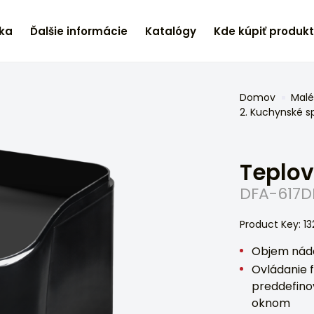
ka
Ďalšie informácie
Katalógy
Kde kúpiť produk
Domov
Malé
2. Kuchynské s
Teplov
DFA-617D
Product Key: 1
Objem nádo
Ovládanie fu
preddefinov
oknom