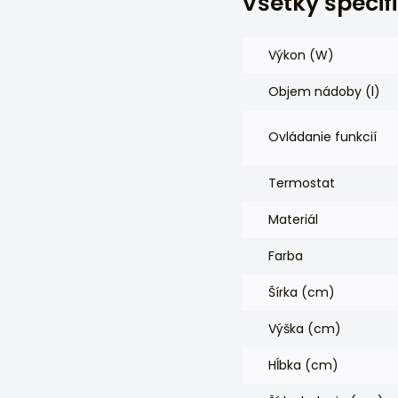
Všetky špecif
Výkon (W)
Objem nádoby (l)
Ovládanie funkcií
Termostat
Materiál
Farba
Šírka (cm)
Výška (cm)
Hĺbka (cm)