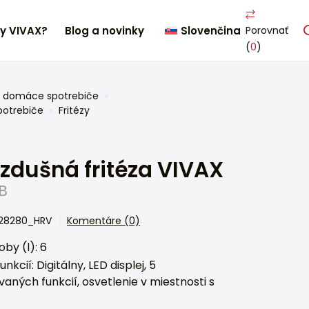
ty VIVAX?
Blog a novinky
Slovenčina
Porovnať
(
0
)
 domáce spotrebiče
potrebiče
Fritézy
zdušná fritéza VIVAX
B
328280_HRV
Komentáre (0)
by (l): 6
nkcií: Digitálny, LED displej, 5
aných funkcií, osvetlenie v miestnosti s