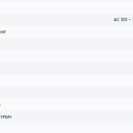
AC 100 –
osť
p
YPbPr