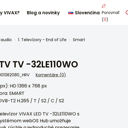
ty VIVAX?
Blog a novinky
Slovenčina
Porovnať
(
0
)
 audio
1. Televízory - End of Life
Smart
TV TV -32LE110WO
0001382080_HRV
Komentáre (0)
(px): HD 1366 x 768 px
zora: SMART
DVB-T2 H.265 / T / S2 / C / S2
televízor VIVAX LED TV -32LE110WO s
ystémom webOS Hub umožňuje
é, rýchle a jednoduché prezeranie