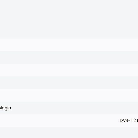
lógia
DVB-T2 H