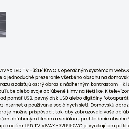
or VIVAX LED TV -32LE110WO s operačným systémom webO
e a jednoduché prezeranie všetkého obsahu na domovsk
brazu a zaisťujú ostrý obraz s nádherným kontrastom – či 
ouTube alebo svoje obľúbené filmy na Netflixe. K televízor
klad pamäť USB, pevný disk USB alebo digitálny fotoapar
ez internet a používanie sociálnych sietí. Domovskú obra
ora je možné prispôsobiť tak, aby zobrazovala vaše obľúb
vašim obľúbeným filmom a seriálom, prehliadanie obsahu
 aplikáciám. LED TV VIVAX -32LE110WO je vynikajúcim prí