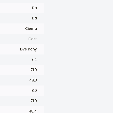
Da
Da
Čierna
Plast
Dve nohy
3,4
71,9
48,3
8,0
71,9
48,4