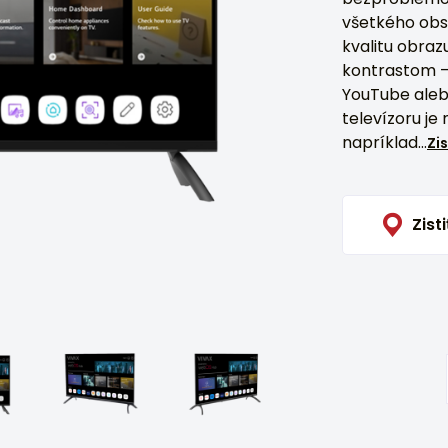
všetkého obs
kvalitu obraz
kontrastom – 
YouTube alebo
televízoru je 
napríklad...
Zis
Zisti