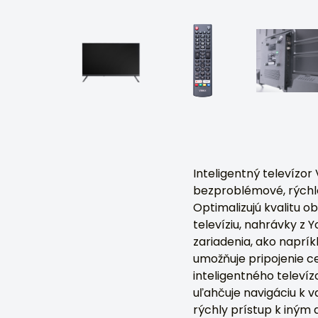
Inteligentný televíz
bezproblémové, rýchl
Optimalizujú kvalitu o
televíziu, nahrávky z Y
zariadenia, ako naprí
umožňuje pripojenie c
inteligentného televíz
uľahčuje navigáciu k 
rýchly prístup k iným