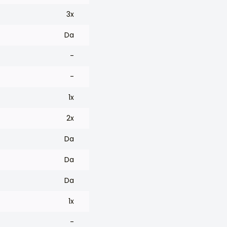
3x
Da
-
-
1x
2x
Da
Da
Da
1x
-