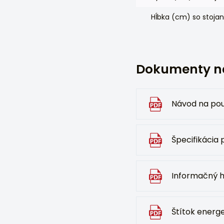
Hĺbka (cm) so stoj
Dokumenty na
Návod na pou
Špecifikácia
Informačný 
Štítok energe