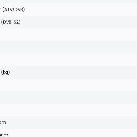
r (ATV/DVB)
F (DVB-S2)
 (kg)
nom
anom