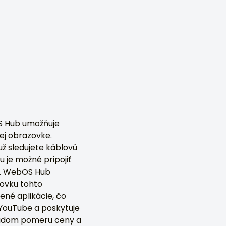
S Hub umožňuje
ej obrazovke.
už sledujete káblovú
u je možné pripojiť
át. WebOS Hub
zovku tohto
ené aplikácie, čo
 YouTube a poskytuje
kladom pomeru ceny a