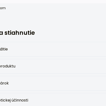
anom
 stiahnutie
žitie
 produktu
hárok
tickej účinnosti