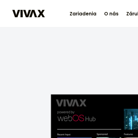
Zariadenia
O nás
Záru