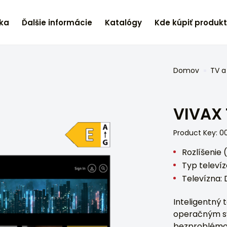
ka
Ďalšie informácie
Katalógy
Kde kúpiť produk
Domov
TV a
VIVAX 
Product Key: 
Rozlíšenie 
Typ televí
Televízna: 
Inteligentný 
operačným s
bezproblémov