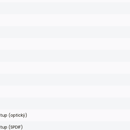
stup (optický)
stup (SPDIF)