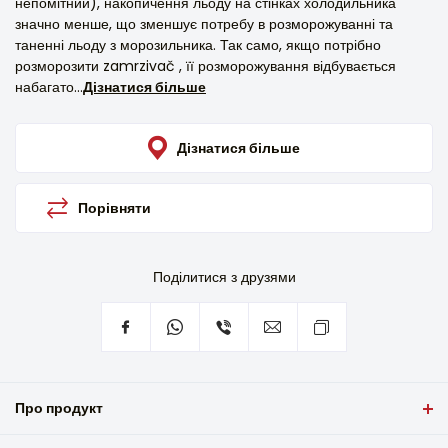
непомітний), накопичення льоду на стінках холодильника
значно менше, що зменшує потребу в розморожуванні та
таненні льоду з морозильника. Так само, якщо потрібно
розморозити zamrzivač , її розморожування відбувається
набагато...
Дізнатися більше
Дізнатися більше
Порівняти
Поділитися з друзями
Про продукт
Вбудований холодильник з zamrzivač VIVAX VLB-190ELF+,