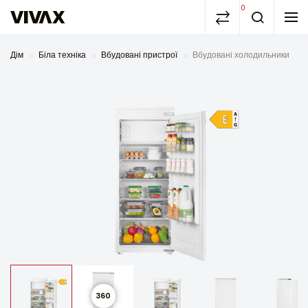
0
Дім
Біла техніка
Вбудовані пристрої
Вбудовані холодильники
360