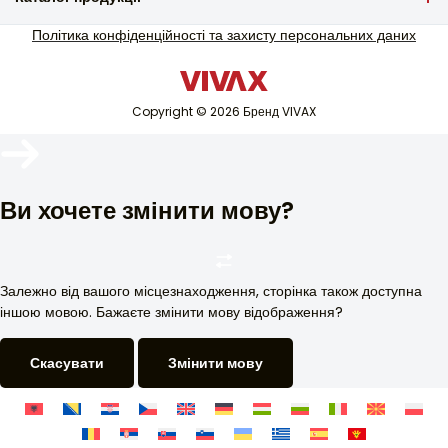
Сервісна підтримка
Енергоефективність
ТБ та аудіо
Політика конфіденційності та захисту персональних даних
Позагарантійне сервісне обслуговування
E
Дрібна побутова техніка
Каталоги
Шум (дБ)
Біла техніка
Блог і новини
35
Copyright © 2026 Бренд VIVAX
Кондиціонер
Кліматичний клас
Розумні пристрої
SN / N / ST / T
Архіви
Матеріал - двері
Ви хочете змінити мову?
Кольорові метали
Барвник
Білий
Залежно від вашого місцезнаходження, сторінка також доступна
іншою мовою. Бажаєте змінити мову відображення?
Ширина (см)
54,0
Скасувати
Змінити мову
Висота (см)
122,1
Глибина (см)