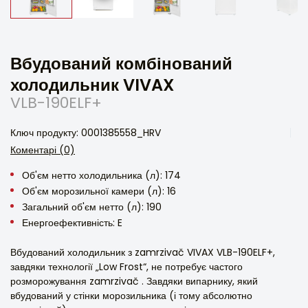
Вбудований комбінований
холодильник VIVAX
VLB-190ELF+
Ключ продукту: 0001385558_HRV
Коментарі (0)
Об'єм нетто холодильника (л): 174
Об'єм морозильної камери (л): 16
Загальний об'єм нетто (л): 190
Енергоефективність: E
Вбудований холодильник з zamrzivač VIVAX VLB-190ELF+,
завдяки технології „Low Frost“, не потребує частого
розморожування zamrzivač . Завдяки випарнику, який
вбудований у стінки морозильника (і тому абсолютно