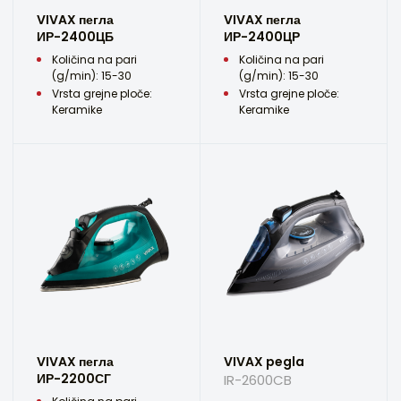
VIVAX пегла
VIVAX пегла
ИР-2400ЦБ
ИР-2400ЦР
Količina na pari
Količina na pari
(g/min): 15-30
(g/min): 15-30
Vrsta grejne ploče:
Vrsta grejne ploče:
Keramike
Keramike
VIVAX пегла
VIVAX pegla
ИР-2200СГ
IR-2600CB