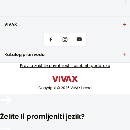
VIVAX
Naslovna strana
Postavke privatnosti
Gde kupiti VIVAX proizvode?
Često postavljana pitanja
Katalog proizvoda
Servisna podrška
TV i audio
Pravila zaštite privatnosti i osobnih podataka
Servisna podrška van garancije
Mali kućni aparati
Katalozi
Bela tehnika
Blog i novosti
Copyright © 2026 VIVAX brend
Klima uređaji
Pametni uređaji
Arhiva
Želite li promijeniti jezik?