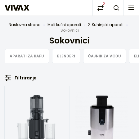
0
Naslovna strana
Mali kućni aparati
2. Kuhinjski aparati
Sokovnici
Sokovnici
APARATI ZA KAFU
BLENDERI
ČAJNIK ZA VODU
EL
Filtriranje