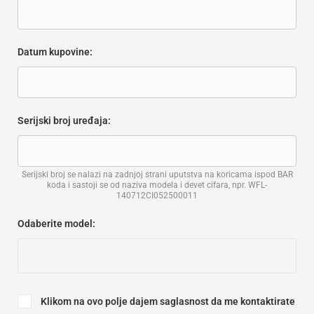
Datum kupovine:
Serijski broj uređaja:
Serijski broj se nalazi na zadnjoj strani uputstva na koricama ispod BAR
koda i sastoji se od naziva modela i devet cifara, npr. WFL-
140712CI052500011
Odaberite model:
Klikom na ovo polje dajem saglasnost da me kontaktirate