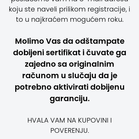
koju ste naveli prilikom registracije, i
to u najkraćem mogućem roku.
Molimo Vas da odštampate
dobijeni sertifikat i čuvate ga
zajedno sa originalnim
računom
u slučaju da je
potrebno aktivirati dobijenu
garanciju.
HVALA VAM NA KUPOVINI I
POVERENJU.