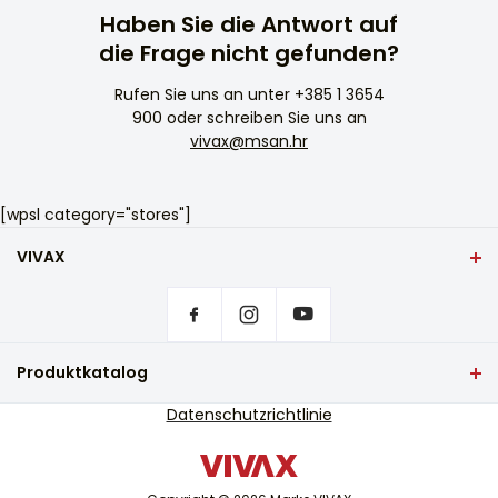
Haben Sie die Antwort auf
die Frage nicht gefunden?
Rufen Sie uns an unter
+385 1 3654
900
oder schreiben Sie uns an
vivax@msan.hr
[wpsl category="stores"]
VIVAX
Heim
Privatsphäre-Einstellungen
Wo kann man VIVAX Produkte kaufen?
Häufig gestellte Fragen
Produktkatalog
Service-Unterstützung
TV und Audio
Datenschutzrichtlinie
Serviceunterstützung außerhalb der Garantie
Kleine Haushaltsgeräte
Kataloge
Weiße Ware
Blog und Neuigkeiten