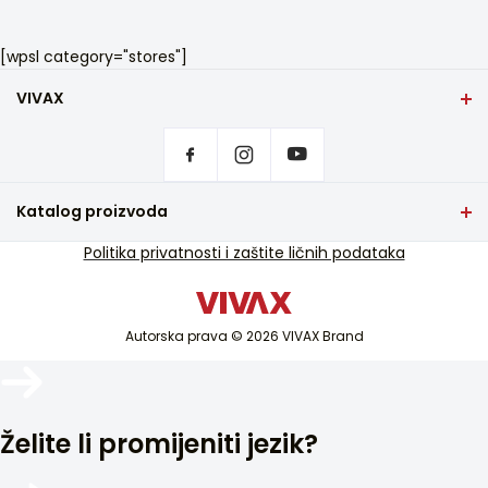
[wpsl category="stores"]
VIVAX
Dom
Postavke privatnosti
Gdje mogu da se kupe VIVAX proizvodi?
Često postavljana pitanja
Katalog proizvoda
Podrška za usluge
TV i audio
Politika privatnosti i zaštite ličnih podataka
Servisna podrška van garancije
Mali kućni aparati
Katalozi
Bijela tehnika
Blog i novosti
Autorska prava © 2026 VIVAX Brand
Klimatizacija
Pametni uređaji
Arhiva
Želite li promijeniti jezik?