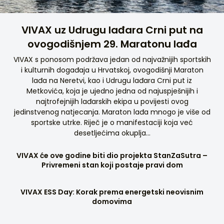
VIVAX uz Udrugu lađara Crni put na
ovogodišnjem 29. Maratonu lađa
VIVAX s ponosom podržava jedan od najvažnijih sportskih
i kulturnih događaja u Hrvatskoj, ovogodišnji Maraton
lađa na Neretvi, kao i Udrugu lađara Crni put iz
Metkovića, koja je ujedno jedna od najuspješnijih i
najtrofejnijih lađarskih ekipa u povijesti ovog
jedinstvenog natjecanja. Maraton lađa mnogo je više od
sportske utrke. Riječ je o manifestaciji koja već
desetljećima okuplja…
VIVAX će ove godine biti dio projekta StanZaSutra –
Privremeni stan koji postaje pravi dom
VIVAX ESS Day: Korak prema energetski neovisnim
domovima